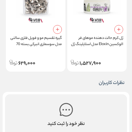
ژل کرم حالت دهنده موهای فر
گیره تقسیم مو و فویل فلزی سالنی
الوکسین Eloxin مدل استایلینگ ژل
مدل سوسماری انبرکی بسته 70
م
کرم کارلی هیر Styling Gel Cream
عددی
l
Curly Hair
629,000
1,527,900
نظرات کاربران
نظر خود را ثبت کنید