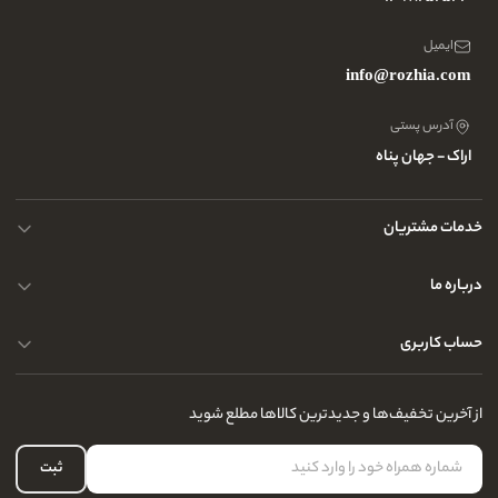
ایمیل
info@rozhia.com
آدرس پستی
اراک - جهان پناه
خدمات مشتریان
حریم خصوصی کاربران
درباره ما
راهنمای قوانین و مقررات
سوالات متداول
حساب کاربری
تماس با ما
آدرس فروشگاه
سوالات متداول
سفارشات شما
نحوه ارسال کالا
از آخرین تخفیف‌ها و جدیدترین کالاها مطلع شوید
لیست علاقه‌مندی
نحوه بازگشت کالا
حساب کاربری
ثبت
درباره ما