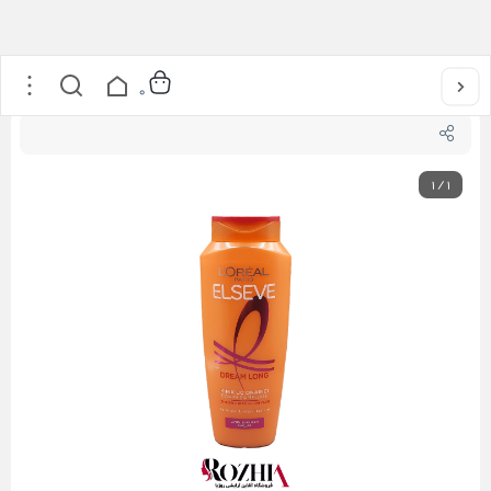
خانه
/
مراقبت از مو
/
شامپو ترمیم کننده و تقویت کننده Dream Long لورال
0
1
/
1