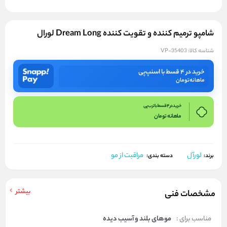
شامپو ترمیم کننده و تقویت کننده Dream Long لورال
شناسه کالا:
VP-35403
خرید در ۴ قسط با اسنپ‌پی
ماهانه
تومان
خرید در 4 قسط با ترب پی
ماهانه
تومان
لورآل
مراقبت از مو
برند:
دسته بندی:
بیشتر
مشخصات فنی
مناسب برای :
موهای بلند و آسیب دیده