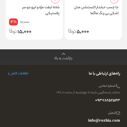
H
جا چسب حبابدار اکستنشن مدل
شانه لیفت مژه و ابرو دو سر
اشکی بی رنگ ماگما
پلاستیکی
12
%
17,000
15,000
5,000
بازگشت به بالا
راه‌های ارتباطی با ما
اطلاعات کامل
شماره تماس
ساعات پاسخگویی شنبه تا چهارشنبه از ساعت ۸ تا ۱۹
09378252543
ایمیل
info@rozhia.com