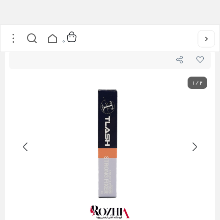
خانه
/
محصولات مژه
/
چسب لیفت مژه تیلش T lash
0
1
/
2