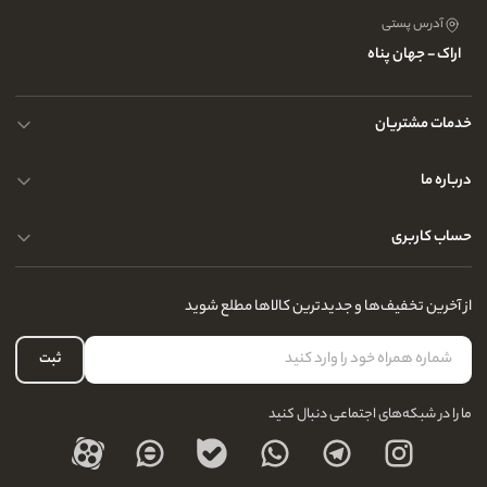
آدرس پستی
اراک - جهان پناه
خدمات مشتریان
حریم خصوصی کاربران
درباره ما
راهنمای قوانین و مقررات
سوالات متداول
حساب کاربری
تماس با ما
آدرس فروشگاه
سوالات متداول
سفارشات شما
نحوه ارسال کالا
از آخرین تخفیف‌ها و جدیدترین کالاها مطلع شوید
لیست علاقه‌مندی
نحوه بازگشت کالا
حساب کاربری
ثبت
درباره ما
ما را در شبکه‌های اجتماعی دنبال کنید