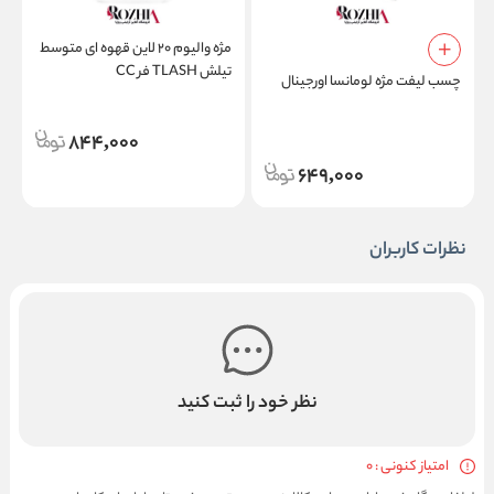
مژه والیوم ۲۰ لاین قهوه ای متوسط
تیلش TLASH فر CC
چسب لیفت مژه لومانسا اورجینال
پ
م
844,000
649,000
نظرات کاربران
نظر خود را ثبت کنید
امتیاز کنونی : 0