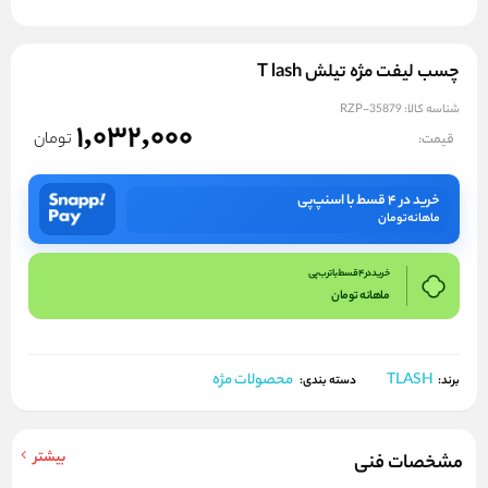
چسب لیفت مژه تیلش T lash
شناسه کالا:
RZP-35879
1,032,000
تومان
قیمت:
خرید در ۴ قسط با اسنپ‌پی
ماهانه
تومان
خرید در 4 قسط با ترب پی
ماهانه
تومان
TLASH
محصولات مژه
برند:
دسته بندی:
بیشتر
مشخصات فنی