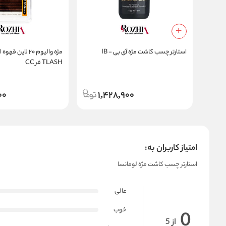
استارتر چسب کاشت مژه آی بی - IB
مژه والیوم ۲۰ لا
TLASH فر CC
00
1,428,900
امتیاز کاربران به:
استارتر چسب کاشت مژه لومانسا
عالی
خوب
0
از 5