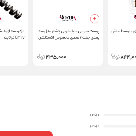
ین قهوه ای متوسط تیلش
پوست تمرینی سیلیکونی چشم مدل سه
مژه ریسه ای فیشر
بعدی جفت ۲ عددی مخصوص اکستنشن
Emily فر ثابت
مژه و تاتو
435,000
844,0
)
(0
0
%
)
(0
0
%