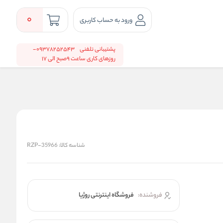
0
ورود به حساب کاربری
پشتیبانی تلفنی
09378252543-
روزهای کاری ساعت 9صبح الی 17
شناسه کالا:
RZP-35966
فروشنده:
فروشگاه اینترنتی روژیا