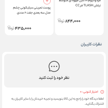
مژه والیوم ۲۰ لاین قهوه ای متوسط
م
تیلش TLASH فر CC
ام
پوست تمرینی سیلیکونی چشم
مدل سه بعدی جفت ۲ عددی
مخصوص اکستنشن مژه و تاتو
844,000
435,000
نظرات کاربران
نظر خود را ثبت کنید
امتیاز کنونی : 0
لطفا دیدگاه خود را راجع به این کالا بنویسید و تجربه خریدتان را با سایر کاربران به
اشتراک بگذارید.