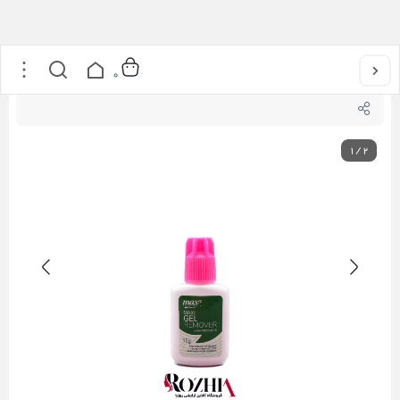
خانه
/
محصولات مژه
/
ژل ریموور مکسی 2
0
1
/
2