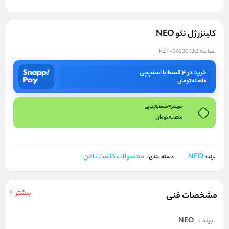
کلینزر ژل نئو NEO
شناسه کالا:
RZP-36230
خرید در ۴ قسط با اسنپ‌پی
ماهانه
تومان
خرید در 4 قسط با ترب پی
ماهانه
تومان
NEO
محصولات کاشت ناخن
برند:
دسته بندی:
بیشتر
مشخصات فنی
برند :
NEO