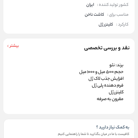
کشور تولید کننده :
ایران
مناسب برای :
کاشت ناخن
کارکرد :
کلینزر ژل
بیشتر
نقد و بررسی تخصصی
برند: نئو
حجم:500 میل و 1000 میل
افزایش جذب لاک ژل
فرم دهنده پلی ژل
کلینزر ژل
مقرون به صرفه
به کمک نیاز دارید ؟
کافیست با ما در میان بگذارید تا شما را راهنمایی کنیم