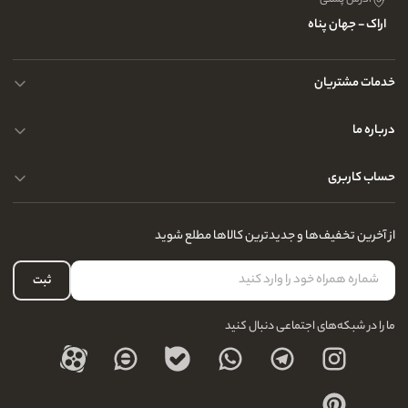
آدرس پستی
اراک - جهان پناه
خدمات مشتریان
حریم خصوصی کاربران
درباره ما
راهنمای قوانین و مقررات
سوالات متداول
حساب کاربری
تماس با ما
آدرس فروشگاه
سوالات متداول
سفارشات شما
نحوه ارسال کالا
از آخرین تخفیف‌ها و جدیدترین کالاها مطلع شوید
لیست علاقه‌مندی
نحوه بازگشت کالا
حساب کاربری
ثبت
درباره ما
ما را در شبکه‌های اجتماعی دنبال کنید