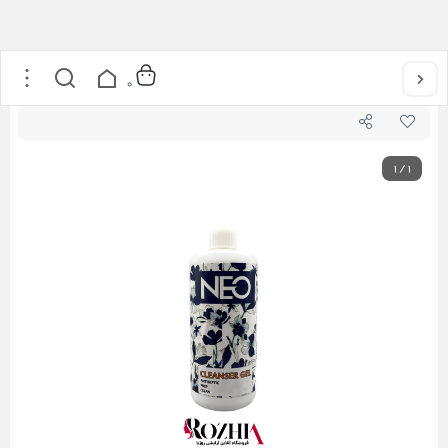
خانه
/
محصولات کاشت ناخن
/
کلینزر ژل نئو NEO
0
1
/
1