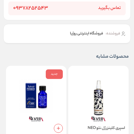
09378252543
تماس بگیرید
فروشنده:
فروشگاه اینترنتی روژیا
محصولات مشابه
جدید
اسپری کلینزر ژل نئو NEO