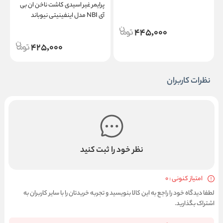
پرایمر غیر اسیدی کاشت ناخن ان بی
پ
آی NBI مدل اینفینیتی نیوباند
Infinity Nu-Bond حجم 15 میلی
15
445,000
لیتر
425,000
نظرات کاربران
نظر خود را ثبت کنید
امتیاز کنونی : 0
لطفا دیدگاه خود را راجع به این کالا بنویسید و تجربه خریدتان را با سایر کاربران به
اشتراک بگذارید.