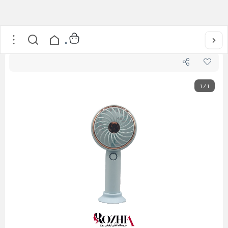
خانه
/
محصولات مژه
/
فن مژه پایه دار مدل پرتابل
0
1
/
1