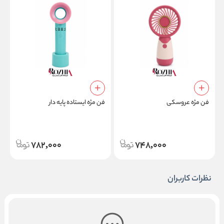
ت
فن مژه عروسکی
فن مژه ایستاده پایه دار
782,000
748,000
نظرات کاربران