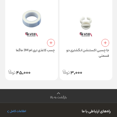
م
جا چسبی اکستنشن انگشتری دو
چسب کاغذی تری ام 3M ماگما
قسمتی
45,000
3,000
بازگشت به بالا
راه‌های ارتباطی با ما
اطلاعات کامل