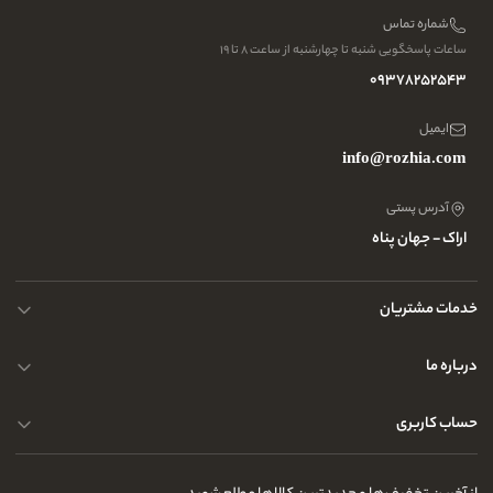
شماره تماس
ساعات پاسخگویی شنبه تا چهارشنبه از ساعت ۸ تا ۱۹
09378252543
ایمیل
info@rozhia.com
آدرس پستی
اراک - جهان پناه
خدمات مشتریان
حریم خصوصی کاربران
درباره ما
راهنمای قوانین و مقررات
سوالات متداول
حساب کاربری
تماس با ما
آدرس فروشگاه
سوالات متداول
سفارشات شما
نحوه ارسال کالا