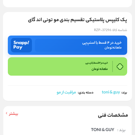
پک کلیپس پلاستیکی تقسیم بندی مو تونی اند گای
شناسه کالا:
RZP-37296
خرید در ۴ قسط با اسنپ‌پی
ماهانه
تومان
خرید در 4 قسط با ترب پی
ماهانه
تومان
toni & guy
مراقبت از مو
برند:
دسته بندی:
بیشتر
مشخصات فنی
برند :
TONI & GUY