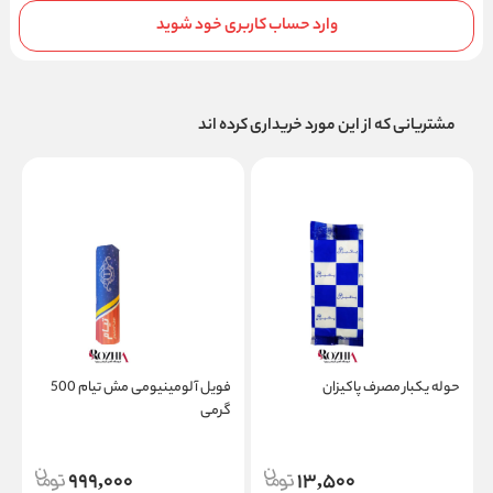
وارد حساب کاربری خود شوید
مشتریانی که از این مورد خریداری کرده اند
حوله یکبار مصرف پاکیزان
فویل آلومینیومی مش تیام 500
گرمی
پ
ت
999,000
13,500