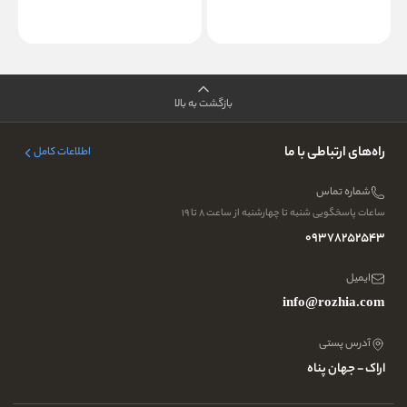
بازگشت به بالا
راه‌های ارتباطی با ما
اطلاعات کامل
شماره تماس
ساعات پاسخگویی شنبه تا چهارشنبه از ساعت ۸ تا ۱۹
09378252543
ایمیل
info@rozhia.com
آدرس پستی
اراک - جهان پناه