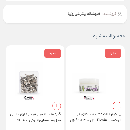
فروشنده:
فروشگاه اینترنتی روژیا
محصولات مشابه
جدید
جدید
ژل کرم حالت دهنده موهای فر
گیره تقسیم مو و فویل فلزی سالنی
الوکسین Eloxin مدل استایلینگ ژل
مدل سوسماری انبرکی بسته 70
م
کرم کارلی هیر Styling Gel Cream
عددی
l