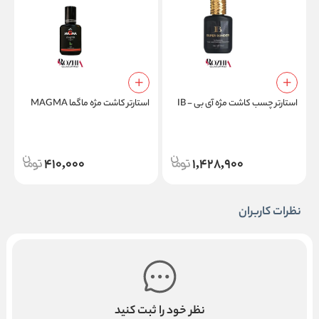
ت
استارتر چسب کاشت مژه آی بی - IB
استارتر کاشت مژه ماگما MAGMA
410,000
1,428,900
نظرات کاربران
نظر خود را ثبت کنید