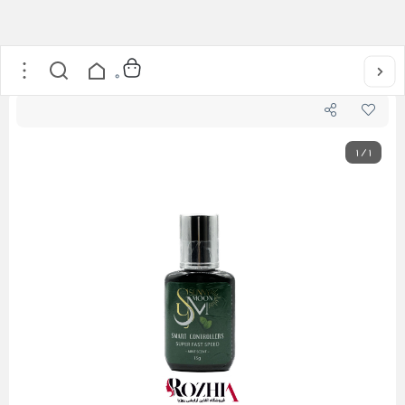
خانه
/
محصولات مژه
/
استارتر چسب کاشت مژه سانی مون 15میل
0
1
/
1