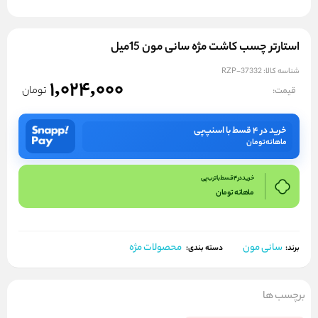
استارتر چسب کاشت مژه سانی مون 15میل
شناسه کالا:
RZP-37332
1,024,000
تومان
قیمت:
خرید در ۴ قسط با اسنپ‌پی
ماهانه
تومان
خرید در 4 قسط با ترب پی
ماهانه
تومان
سانی مون
محصولات مژه
برند:
دسته بندی:
برچسب ها