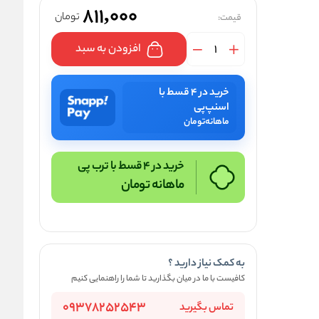
811,000
تومان
قیمت:
افزودن به سبد
خرید در ۴ قسط با
اسنپ‌پی
ماهانه
تومان
خرید در 4 قسط با ترب پی
ماهانه
تومان
به کمک نیاز دارید ؟
کافیست با ما در میان بگذارید تا شما را راهنمایی کنیم
09378252543
تماس بگیرید