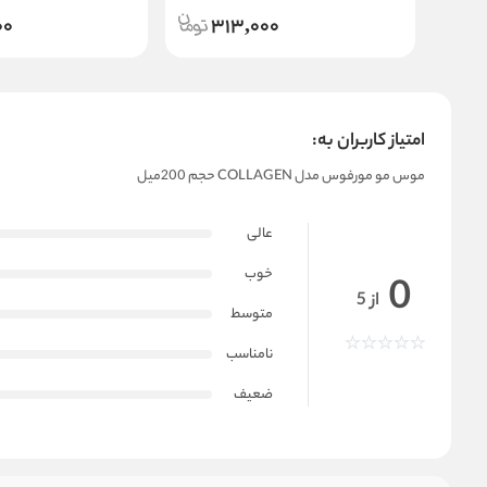
00
313,000
امتیاز کاربران به:
موس مو مورفوس مدل COLLAGEN حجم 200میل
عالی
خوب
0
از 5
متوسط
نامناسب
ضعیف