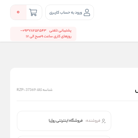
0
ورود به حساب کاربری
پشتیبانی تلفنی
09378252543-
روزهای کاری ساعت 9صبح الی 17
شناسه کالا:
RZP-37369
فروشنده:
فروشگاه اینترنتی روژیا