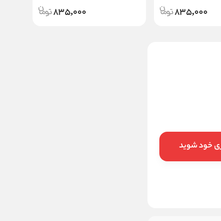
835,000
835,000
موس مو مورفوس مدل
COLLAGEN حجم 200میل
811,000
قیمت:
تومان
افزودن به سبد
ری خود شوید
خرید در ۴ قسط با
اسنپ‌پی
ماهانه
تومان