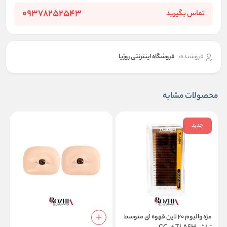
09378252543
تماس بگیرید
فروشنده:
فروشگاه اینترنتی روژیا
محصولات مشابه
جدید
مژه والیوم ۲۰ لاین قهوه ای متوسط
م