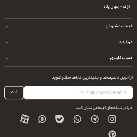
اراک - جهان پناه
خدمات مشتریان
حریم خصوصی کاربران
درباره ما
راهنمای قوانین و مقررات
سوالات متداول
حساب کاربری
تماس با ما
آدرس فروشگاه
سوالات متداول
سفارشات شما
نحوه ارسال کالا
از آخرین تخفیف‌ها و جدیدترین کالاها مطلع شوید
لیست علاقه‌مندی
نحوه بازگشت کالا
حساب کاربری
ثبت
درباره ما
ما را در شبکه‌های اجتماعی دنبال کنید