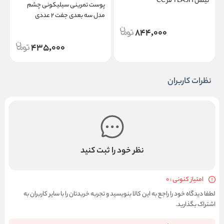
تیلش TLASH فر CC
ام
پوست تمرینی سیلیکونی چشم
مدل سه بعدی جفت ۲ عددی
مخصوص اکستنشن مژه و تاتو
844,000
435,000
نظرات کاربران
نظر خود را ثبت کنید
امتیاز کنونی : 0
لطفا دیدگاه خود را راجع به این کالا بنویسید و تجربه خریدتان را با سایر کاربران به
اشتراک بگذارید.