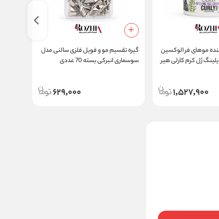
نده موهای فر الوکسین
گیره تقسیم مو و فویل فلزی سالنی مدل
استایلینگ ژل کرم کارلی هیر
سوسماری انبرکی بسته 70 عددی
Styling Gel C
Oil فاقد سولفات
629,000
1,527,900
شامپو تخصصی پروتئینه
مو بیساندره
ناموجود