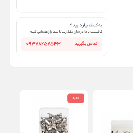
به کمک نیاز دارید ؟
کافیست با ما در میان بگذارید تا شما را راهنمایی کنیم
09378252543
تماس بگیرید
جدید
جدید