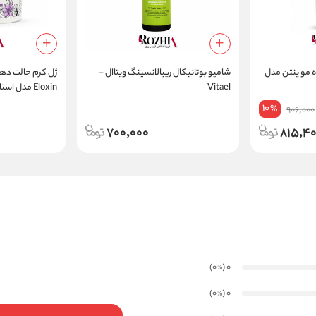
ه مو پنتن مدل
شامپو بوتانیکال ریبالانسینگ ویتاال -
ژل کرم حالت ده
Vitael
Eloxin مدل 
ream Curly Hair
10
%
906,000
700,000
815,4
)
(0
0
%
)
(0
0
%