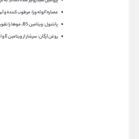
پروتئین هیدرولیز شده گندم: به ت
عصاره آلوئه ورا: مرطوب کننده و آب
پانتنول: ویتامین B5، موها را تقویت و از موخوره جلوگیری می‌کند.
روغن آرگان: سرشار از ویتامین E و اسیدهای چرب، موها را تغذیه و درخشان می‌کند.