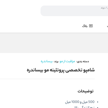
بلاگ
مراقبت از مو
بیساندره
برند:
دسته بندی:
شامپو تخصصی پروتئینه مو بیساندره
توضیحات
500 میل و 1000 میل