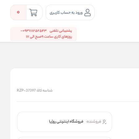
0
ورود به حساب کاربری
پشتیبانی تلفنی
09378252543-
روزهای کاری ساعت 9صبح الی 17
شناسه کالا:
RZP-37397
فروشنده:
فروشگاه اینترنتی روژیا