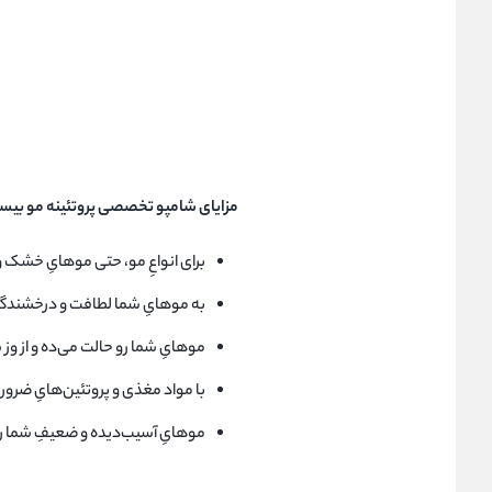
مزایای شامپو تخصصی پروتئینه مو بیسا
برای انواعِ مو، حتی موهایِ خشک 
به موهایِ شما لطافت و درخشندگی
موهایِ شما رو حالت می‌ده و از وز
با مواد مغذی و پروتئین‌هایِ ضرور
موهایِ آسیب‌دیده و ضعیفِ شما رو 