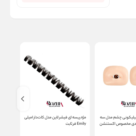
یلیکونی چشم مدل سه
مژه ریسه ای فیشر لاین مدل کات‌دار امیلی
مژه ریس
 جفت ۲ عددی مخصوص اکستنشن
Emily فر ثابت