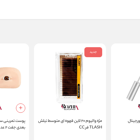
جدید
رجینال
مژه والیوم ۲۰ لاین قهوه ای متوسط تیلش
پوست تمرینی س
TLASH فر CC
بعدی
مژه و تاتو