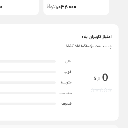
00
1,032,000
امتیاز کاربران به:
چسب لیفت مژه ماگما MAGMA
عالی
خوب
0
از 5
متوسط
نامناسب
ضعیف