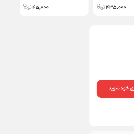
45,000
435,000
چسب لیفت مژه ماگما
MAGMA
750,000
قیمت:
تومان
افزودن به سبد
ری خود شوید
خرید در ۴ قسط با
اسنپ‌پی
ماهانه
تومان