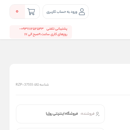
0
ورود به حساب کاربری
پشتیبانی تلفنی
09378252543-
روزهای کاری ساعت 9صبح الی 17
شناسه کالا:
RZP-37555
فروشنده:
فروشگاه اینترنتی روژیا