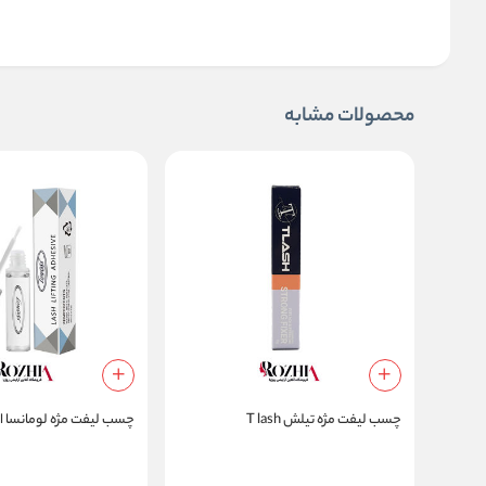
محصولات مشابه
چسب لیفت مژه تیلش T lash
چسب لیفت مژه لومانسا او