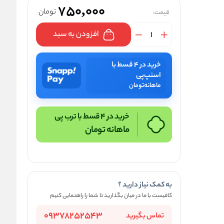
750,000
تومان
قیمت:
افزودن به سبد
خرید در ۴ قسط با
اسنپ‌پی
ماهانه
تومان
خرید در 4 قسط با ترب پی
ماهانه
تومان
به کمک نیاز دارید ؟
کافیست با ما در میان بگذارید تا شما را راهنمایی کنیم
09378252543
تماس بگیرید