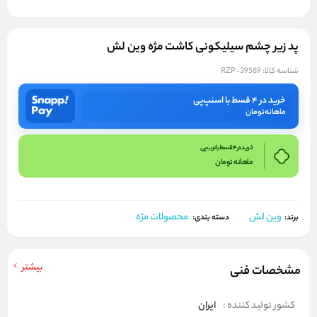
پد زیر چشم سیلیکونی کاشت مژه وین لش
شناسه کالا:
RZP-39589
خرید در ۴ قسط با اسنپ‌پی
ماهانه
تومان
خرید در 4 قسط با ترب پی
ماهانه
تومان
وین لش
محصولات مژه
برند:
دسته بندی:
بیشتر
مشخصات فنی
کشور تولید کننده :
ایران