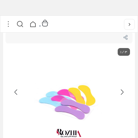
خانه
/
محصولات مژه
/
پد زیر چشم سیلیکونی کاشت مژه وین لش
0
1
/
3