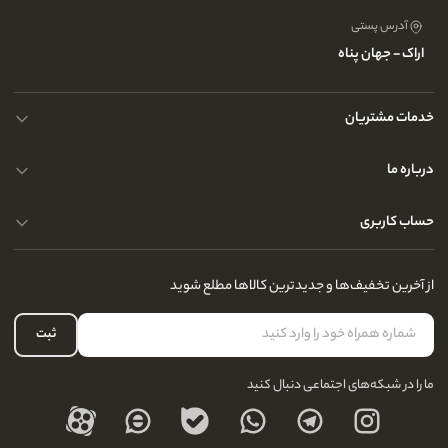
آدرس پستی
اراک - جهان پناه
خدمات مشتریان
حریم خصوصی کاربران
درباره ما
راهنمای قوانین و مقررات
سوالات متداول
حساب کاربری
تماس با ما
آدرس فروشگاه
سوالات متداول
سفارشات شما
نحوه ارسال کالا
از آخرین تخفیف‌ها و جدیدترین کالاها مطلع شوید
لیست علاقه‌مندی
نحوه بازگشت کالا
حساب کاربری
ثبت
درباره ما
ما را در شبکه‌های اجتماعی دنبال کنید