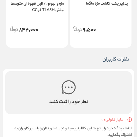
پد زیر چشم کاشت مژه ماگما
مژه والیوم ۲۰ لاین قهوه ای متوسط
تیلش TLASH فر CC
پ
م
844,000
9,500
نظرات کاربران
نظر خود را ثبت کنید
امتیاز کنونی : 0
لطفا دیدگاه خود را راجع به این کالا بنویسید و تجربه خریدتان را با سایر کاربران به
اشتراک بگذارید.