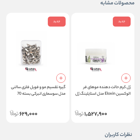
محصولات مشابه
جدید
جدید
ژل کرم حالت دهنده موهای فر
گیره تقسیم مو و فویل فلزی سالنی
الوکسین Eloxin مدل استایلینگ ژل
مدل سوسماری انبرکی بسته 70
م
کرم کارلی هیر Styling Gel Cream
عددی
l
Curly Hair
629,000
1,527,900
نظرات کاربران