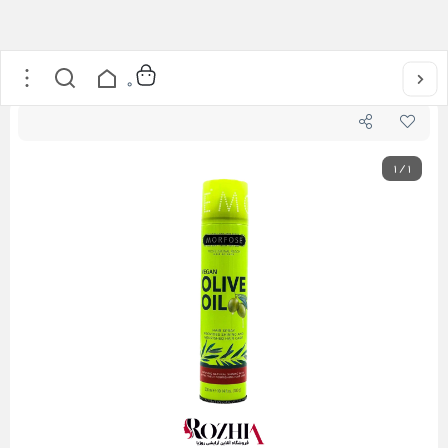
خانه
/
مراقبت از مو
/
اسپری شاین اولیو مورفوس 300 میل
0
1
/
1