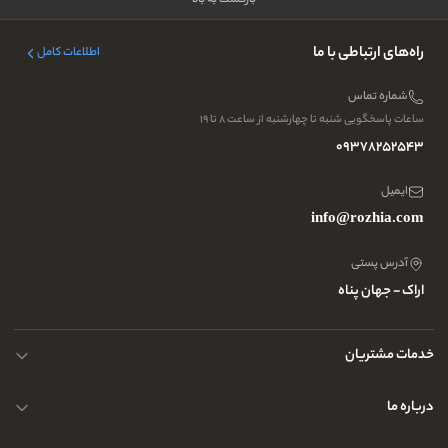
بازگشت به بالا
راه‌های ارتباطی با ما
اطلاعات کامل
شماره تماس
ساعات پاسخگویی شنبه تا چهارشنبه از ساعت ۸ تا ۱۹
09378252543
ایمیل
info@rozhia.com
آدرس پستی
اراک - جهان پناه
خدمات مشتریان
حریم خصوصی کاربران
درباره ما
راهنمای قوانین و مقررات