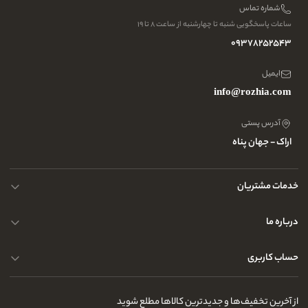
شماره تماس
ساعات پاسخگویی شنبه تا چهارشنبه از ساعت ۸ تا ۱۹
09378252543
ایمیل
info@rozhia.com
آدرس پستی
اراک - جهان پناه
خدمات مشتریان
حریم خصوصی کاربران
درباره ما
راهنمای قوانین و مقررات
سوالات متداول
حساب کاربری
تماس با ما
آدرس فروشگاه
سوالات متداول
سفارشات شما
نحوه ارسال کالا
از آخرین تخفیف‌ها و جدیدترین کالاها مطلع شوید