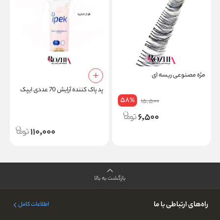
مژه مصنوعی ریسه ای
پد پاک کننده آرایش 70 عددی ایپک
58
ل
%
15,500
6,500
110,000
بازگشت به بالا
راه‌های ارتباطی با ما
اطلاعات کامل