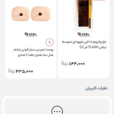
مژه والیوم ۲۰ لاین قهوه ای متوسط
م
تیلش TLASH فر CC
ام
پوست تمرینی سیلیکونی چشم
مدل سه بعدی جفت ۲ عددی
مخصوص اکستنشن مژه و تاتو
844,000
435,000
نظرات کاربران