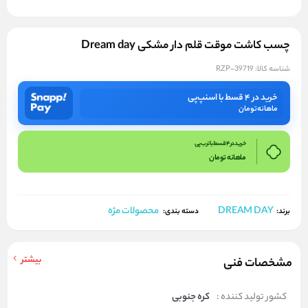
چسب کاشت موقت قلم دار مشکی Dream day
شناسه کالا:
RZP-39719
خرید در ۴ قسط با اسنپ‌پی
ماهانه
تومان
خرید در 4 قسط با ترب پی
ماهانه
تومان
DREAM DAY
محصولات مژه
برند:
دسته بندی:
بیشتر
مشخصات فنی
کشور تولید کننده :
کره جنوبی