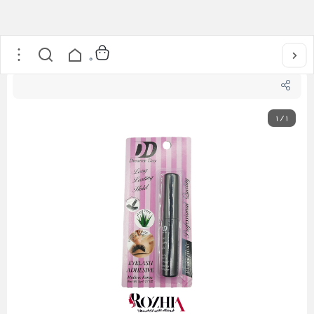
خانه
/
محصولات مژه
/
چسب کاشت موقت قلم دار مشکی Dream day
0
1
/
1