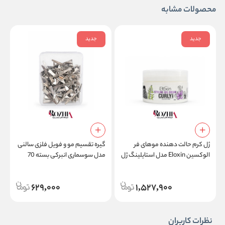
محصولات مشابه
جدید
جدید
ژل کرم حالت دهنده موهای فر
گیره تقسیم مو و فویل فلزی سالنی
الوکسین Eloxin مدل استایلینگ ژل
مدل سوسماری انبرکی بسته 70
م
کرم کارلی هیر Styling Gel Cream
عددی
l
Curly Hair
629,000
1,527,900
نظرات کاربران