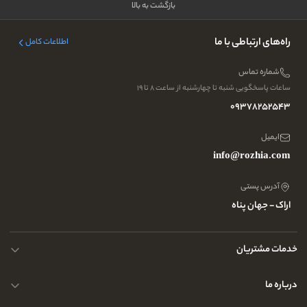
بازگشت به بالا
راه‌های ارتباطی با ما
اطلاعات کامل
شماره تماس
ساعات پاسخگویی شنبه تا چهارشنبه از ساعت ۸ تا ۱۹
09378252543
ایمیل
info@rozhia.com
آدرس پستی
اراک - جهان پناه
خدمات مشتریان
حریم خصوصی کاربران
درباره ما
راهنمای قوانین و مقررات