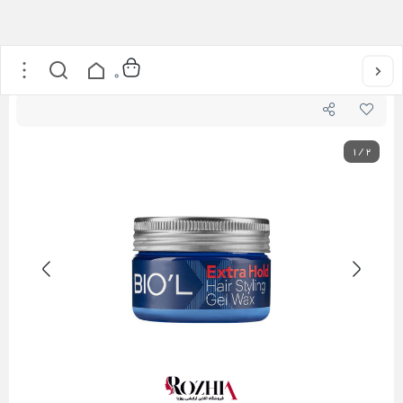
خانه
/
مراقبت از مو
/
ژل واکس مو قوی بیول 150 میل
0
1
/
2