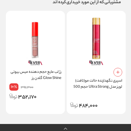
مشتریانی که از این مورد خریداری کرده اند
رژ لب مایع حجم دهنده میس بیوتی
م
Glow Shine گلدن رز
اسپری نگهدارنده حالت مو(تافت)
10
لویز مدل Ultra Strong حجم 500
%
391,300
میلی لیتر
352,170
484,000