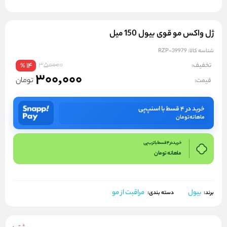
ژل واکس مو قوی بیول 150 میل
شناسه کالا:
RZP-39979
350000
تخفیف:
14
%
300,000
تومان
قیمت:
خرید در ۴ قسط با اسنپ‌پی
ماهانه
تومان
خرید در 4 قسط با ترب پی
ماهانه
تومان
بیول
مراقبت از مو
برند:
دسته بندی: