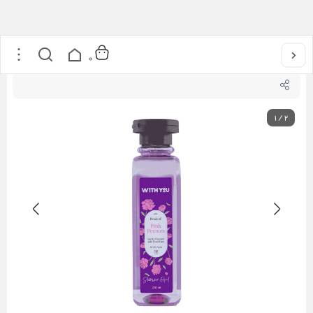
خانه
/
بهداشت شخصی
/
بدن و حمام
/
شوینده بدن
/
شامپو بدن پینک پیونی ویت یو 250 میل
0
1
/
2