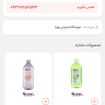
09378252543
تماس بگیرید
فروشنده:
فروشگاه اینترنتی روژیا
محصولات مشابه
ش