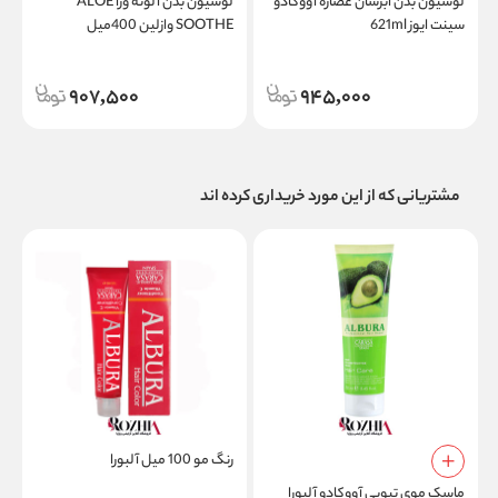
لوسیون بدن آبرسان عصاره آووکادو
لوسیون بدن آلوئه ورا ALOE
ل
سینت ایوز 621ml
SOOTHE وازلین 400میل
مد
907,500
945,000
مشتریانی که از این مورد خریداری کرده اند
رنگ مو 100 میل آلبورا
ماسک موی تیوپی آووکادو آلبورا
ژ