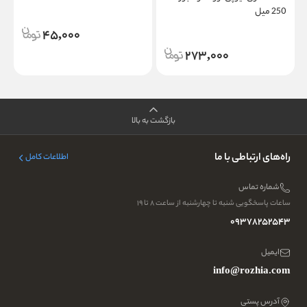
250 میل
45,000
273,000
بازگشت به بالا
راه‌های ارتباطی با ما
اطلاعات کامل
شماره تماس
ساعات پاسخگویی شنبه تا چهارشنبه از ساعت ۸ تا ۱۹
09378252543
ایمیل
info@rozhia.com
آدرس پستی