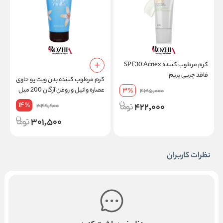
کرم مرطوب کننده SPF30 Acnex
فاقد چربی پریم
کرم مرطوب کننده بدن ویت یو حاوی
3
عصاره وانیل و روغن آرگان 200 میل
م
%
435,000
14
%
422,000
349,900
301,500
نظرات کاربران