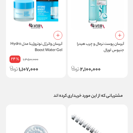
آبرسان پوست نرمال و چرب هیدرا
آبرسان واتر ژل نوتروژینا مدل Hydro
ا
جنیوس لورال
Boost Water Gel
و
24
%
1,450,000
1,107,000
2,100,000
مشتریانی که از این مورد خریداری کرده اند