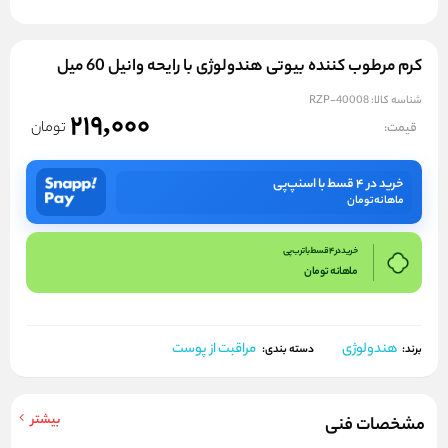
کرم مرطوب کننده بیوتی هندولوژی با رایحه وانیل 60 میل
شناسه کالا:
RZP-40008
219,000
تومان
قیمت:
خرید در ۴ قسط با اسنپ‌پی
ماهانه
تومان
خرید در 4 قسط با ترب پی
ماهانه
تومان
هندولوژی
مراقبت از پوست
برند:
دسته بندی:
بیشتر
مشخصات فنی