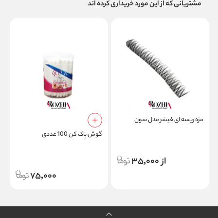
مشتریانی که از این مورد خریداری کرده اند
مژه ریسه ای فیشر مدل سون
م
م
گوش پاک کن 100 عددی
از 35,000
75,000