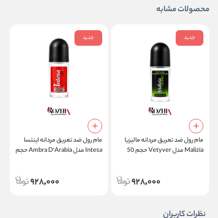
محصولات مشابه
جدید
جدید
مام رول ضد تعریق مردانه مالیزیا
مام رول ضد تعریق مردانه اینتسا
م
Malizia مدل Vetyver حجم 50
Intesa مدل Ambra D'Arabia حجم
میلی لیتر
50 میلی لیتر
ل
928,000
928,000
نظرات کاربران