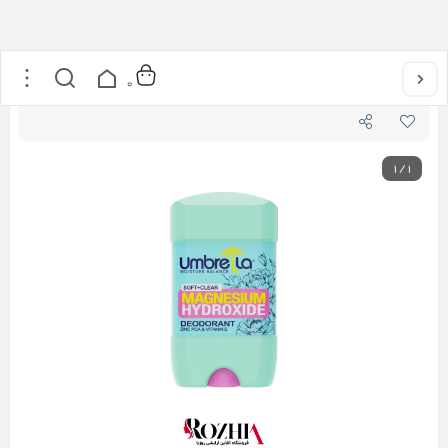
خانه
/
بهداشت شخصی
/
دئودورانت و خوشبو کننده
/
استيک زنانه سافت آمبرلا
0
1
/
1