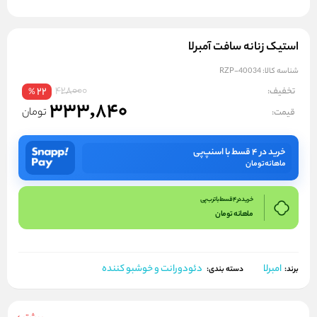
استيک زنانه سافت آمبرلا
شناسه کالا:
RZP-40034
428000
تخفیف:
22
%
333,840
تومان
قیمت:
خرید در ۴ قسط با اسنپ‌پی
ماهانه
تومان
خرید در 4 قسط با ترب پی
ماهانه
تومان
امبرلا
دئودورانت و خوشبو کننده
برند:
دسته بندی: