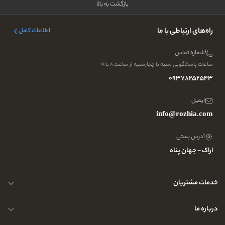
بازگشت به بالا
راه‌های ارتباطی با ما
اطلاعات کامل
شماره تماس
ساعات پاسخگویی شنبه تا چهارشنبه از ساعت ۸ تا ۱۹
09378252543
ایمیل
info@rozhia.com
آدرس پستی
اراک - جهان پناه
خدمات مشتریان
حریم خصوصی کاربران
درباره ما
راهنمای قوانین و مقررات