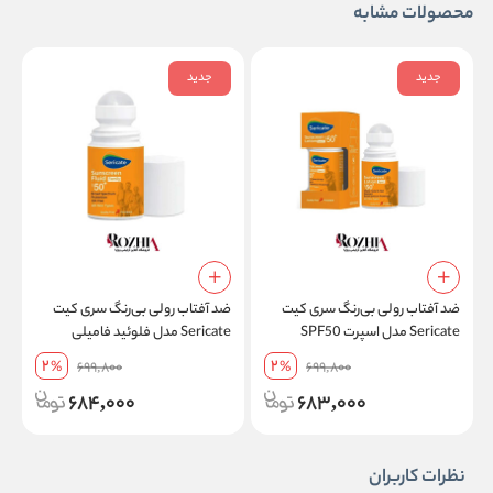
محصولات مشابه
جدید
جدید
ضد آفتاب رولی بی‌رنگ سری کیت
ضد آفتاب رولی بی‌رنگ سری کیت
م
Sericate مدل اسپرت SPF50
Sericate مدل فلوئید فامیلی
مقاوم در برابر تعریق حجم 50 میل
SPF50 فاقد چربی مناسب انواع
پ
2
2
%
699,800
%
699,800
پوست حجم 50 میل
ح
684,000
683,000
نظرات کاربران