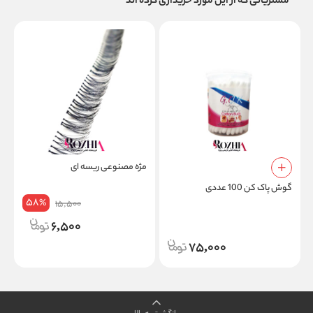
مشتریانی که از این مورد خریداری کرده اند
مژه مصنوعی ریسه ای
م
د
گوش پاک کن 100 عددی
58
%
15,500
6,500
75,000