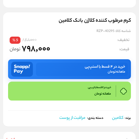
کرم مرطوب کننده کلاژن بانک کلامین
شناسه کالا:
RZP-40295
848000
تخفیف:
6
%
798,000
تومان
قیمت:
خرید در ۴ قسط با اسنپ‌پی
ماهانه
تومان
خرید در 4 قسط با ترب پی
ماهانه
تومان
کلامین
مراقبت از پوست
برند:
دسته بندی: