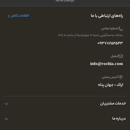
بازگشت به بالا
راه‌های ارتباطی با ما
اطلاعات کامل
شماره تماس
ساعات پاسخگویی شنبه تا چهارشنبه از ساعت ۸ تا ۱۹
09378252543
ایمیل
info@rozhia.com
آدرس پستی
اراک - جهان پناه
خدمات مشتریان
حریم خصوصی کاربران
درباره ما
راهنمای قوانین و مقررات