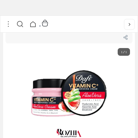
خانه
/
مراقبت از پوست
/
کرم کاسه ای آلوئه ورا حاوی ویتامین C دافی
0
1
/
1