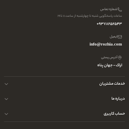
شماره تماس
ساعات پاسخگویی شنبه تا چهارشنبه از ساعت ۸ تا ۱۹
09378252543
ایمیل
info@rozhia.com
آدرس پستی
اراک - جهان پناه
خدمات مشتریان
حریم خصوصی کاربران
درباره ما
راهنمای قوانین و مقررات
سوالات متداول
حساب کاربری
تماس با ما
آدرس فروشگاه
سوالات متداول
سفارشات شما