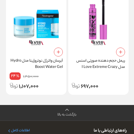
s
ریمل حجم دهنده صورتی اسنس
آبرسان واتر ژل نوتروژینا مدل Hydro
مدل I Love Extreme Crazy
Boost Water Gel
Volume
24
%
1,450,000
1,107,000
697,000
بازگشت به بالا
راه‌های ارتباطی با ما
اطلاعات کامل