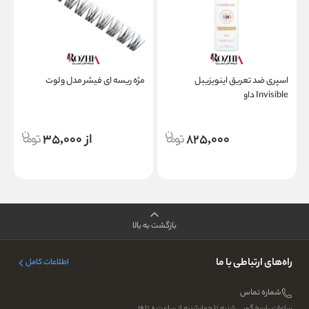
اسپری ضد تعریق اینویزیبل
مژه ریسه ای فیشر مدل ولوت
Invisible داو
م
825,000
از 35,000
بازگشت به بالا
راه‌های ارتباطی با ما
اطلاعات کامل
شماره تماس
ساعات پاسخگویی شنبه تا چهارشنبه از ساعت ۸ تا ۱۹