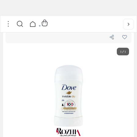
خانه
/
مراقبت از پوست
/
استیک ضد تعریق داو مدل invisible dry
0
1
/
1