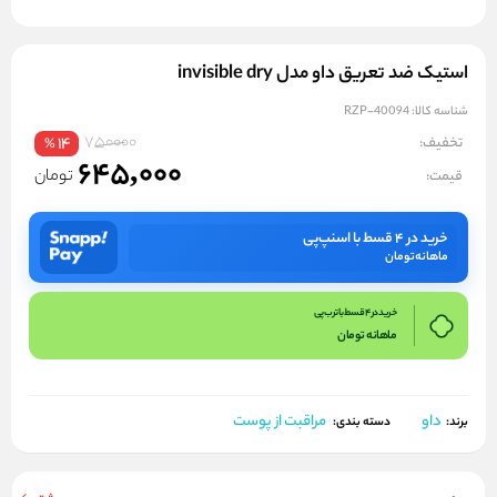
استیک ضد تعریق داو مدل invisible dry
شناسه کالا:
RZP-40094
750000
تخفیف:
14
%
645,000
تومان
قیمت:
خرید در ۴ قسط با اسنپ‌پی
ماهانه
تومان
خرید در 4 قسط با ترب پی
ماهانه
تومان
داو
مراقبت از پوست
برند:
دسته بندی: