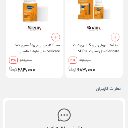
ضد آفتاب رولی بی‌رنگ سری کیت
ضد آفتاب رولی بی‌رنگ سری کیت
م
Sericate مدل اسپرت SPF50
Sericate مدل فلوئید فامیلی
مقاوم در برابر تعریق حجم 50 میل
SPF50 فاقد چربی مناسب انواع
پ
2
2
%
699,800
%
699,800
پوست حجم 50 میل
ح
684,000
683,000
نظرات کاربران