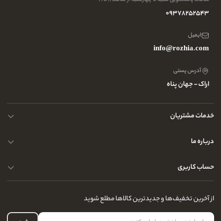
09378252543
ایمیل
info@rozhia.com
آدرس پستی
اراک - جهان پناه
خدمات مشتریان
حریم خصوصی کاربران
درباره ما
راهنمای قوانین و مقررات
سوالات متداول
حساب کاربری
تماس با ما
آدرس فروشگاه
سوالات متداول
سفارشات شما
نحوه ارسال کالا
از آخرین تخفیف‌ها و جدیدترین کالاها مطلع شوید
لیست علاقه‌مندی
نحوه بازگشت کالا