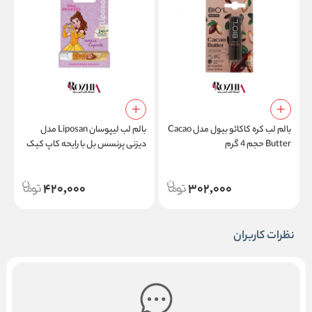
S
بالم لب کره کاکائو بیول مدل Cacao
بالم لب لیپوسان Liposan مدل
Butter حجم 4 گرم
دیزنی پرنسس بل با رایحه کاپ کیک
وانیلی Vanilla Cupcake وزن 4.8
گرم
420,000
302,000
نظرات کاربران