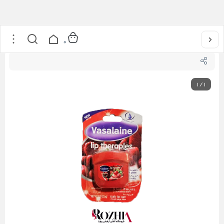
خانه
/
آرایشی
/
آرایش لب
/
بالم لب
/
بالم لب عصاره توت فرنگی ( Strawberry ) vasalaine
0
1
/
1