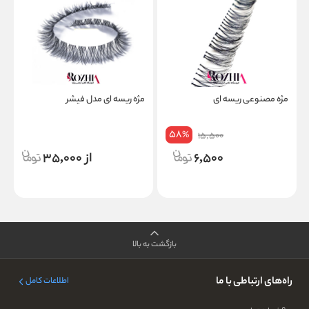
مژه مصنوعی ریسه ای
مژه ریسه ای مدل فیشر
م
ا
58
%
15,500
6,500
از 35,000
بازگشت به بالا
راه‌های ارتباطی با ما
اطلاعات کامل