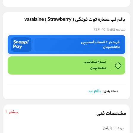
بالم لب عصاره توت فرنگی ( Strawberry ) vasalaine
شناسه کالا:
RZP-40116
خرید در ۴ قسط با اسنپ‌پی
ماهانه
تومان
خرید در 4 قسط با ترب پی
ماهانه
تومان
بالم لب
دسته بندی:
بیشتر
مشخصات فنی
برند :
وازلین