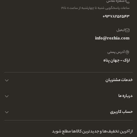
شماره تماس
ساعات پاسخگویی شنبه تا چهارشنبه از ساعت ۸ تا ۱۹
09378252543
ایمیل
info@rozhia.com
آدرس پستی
اراک - جهان پناه
خدمات مشتریان
حریم خصوصی کاربران
درباره ما
راهنمای قوانین و مقررات
سوالات متداول
حساب کاربری
تماس با ما
آدرس فروشگاه
سوالات متداول
سفارشات شما
نحوه ارسال کالا
از آخرین تخفیف‌ها و جدیدترین کالاها مطلع شوید
لیست علاقه‌مندی