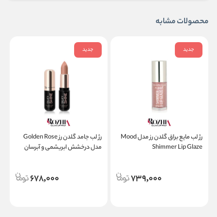
محصولات مشابه
جدید
جدید
رژ لب مایع براق گلدن رز مدل Mood
رژ لب جامد گلدن رز Golden Rose
Shimmer Lip Glaze
مدل درخشش ابریشمی و آبرسان
Silky Shine Hydrating Lipstick
r
678,000
739,000