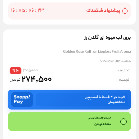
16
:
05
:
06
:
22
پيشنهاد شگفتانه
برق لب میوه ای گلدن رز
Golden Rose Roll-on Lipgloss Fruit Aroma
شناسه کالا:
VP-8620
305000
تخفیف:
10
%
274,500
تومان
قیمت:
خرید در ۴ قسط با اسنپ‌پی
ماهانه
تومان
خرید در 4 قسط با ترب پی
ماهانه
تومان