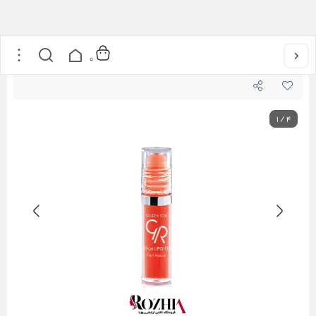
خانه
/
آرایشی
/
آرایش لب
/
برق لب میوه ای گلدن رز
0
1
/
4