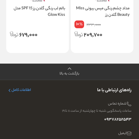
مداد چشم رنگی میس بیوتی Miss
بالم لب رنگی گلدن رز SPF 15 مدل
م
Beauty گلدن رز
Glow Kiss
10
%
233,000
679,000
209,700
بازگشت به بالا
راه‌های ارتباطی با ما
اطلاعات کامل
شماره تماس
ساعات پاسخگویی شنبه تا چهارشنبه از ساعت ۸ تا ۱۹
09378252543
ایمیل