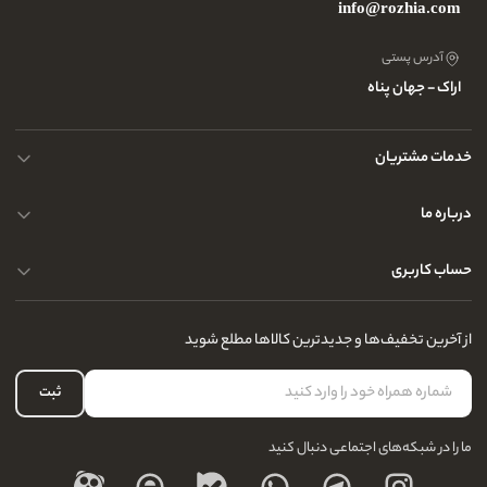
info@rozhia.com
آدرس پستی
اراک - جهان پناه
خدمات مشتریان
حریم خصوصی کاربران
درباره ما
راهنمای قوانین و مقررات
سوالات متداول
حساب کاربری
تماس با ما
آدرس فروشگاه
سوالات متداول
سفارشات شما
نحوه ارسال کالا
از آخرین تخفیف‌ها و جدیدترین کالاها مطلع شوید
لیست علاقه‌مندی
نحوه بازگشت کالا
حساب کاربری
ثبت
درباره ما
ما را در شبکه‌های اجتماعی دنبال کنید