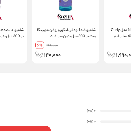
شامپو موهای فر نلی Nelly مدل Curly
شامپو ضد آلودگی انگور و روغن مورینگا
شامپو حالت دهند
ویت یو 300 میل بدون سولفات
یو 300 میل بدون سولفات
6
%
149,000
140,000
1,990,
)
(0
0
%
)
(0
0
%