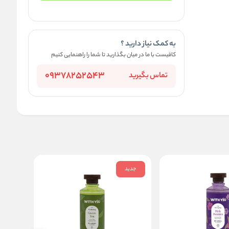
به کمک نیاز دارید ؟
کافیست با ما در میان بگذارید تا شما را راهنمایی کنیم
09378252543
تماس بگیرید
جدید
جدید