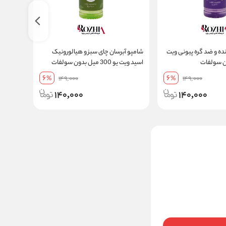
ه و ضد گره پیونی ویت
شامپو آبرسان چای سبز و هیالورونیک
شامپو مغ
اسید ویت یو 300 میل بدون سولفات
300
دیده بد
6
6
%
149,000
%
149,000
140,000
140,000
شامپو سر و بدن لورال مدل
Magnesium Defence
Loreal
ناموجود