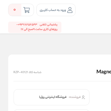
0
ورود به حساب کاربری
پشتیبانی تلفنی
09378252543-
روزهای کاری ساعت 9صبح الی 17
شناسه کالا:
RZP-40121
فروشنده:
فروشگاه اینترنتی روژیا