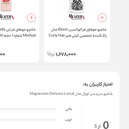
شامپو موهای فر الوکسین Eloxin مدل
پاک‌کننده تخصصی کرلی هیر Curly Hair
Method شماره 1 حجم 400 میلی لیتر
فاقد سدیم لورت سولفات حجم 750 میلی
لیتر
000
1,678,000
امتیاز کاربران به:
شامپو سر و بدن لورال مدل Magnesium Defence Loreal
عالی
خوب
0
از 5