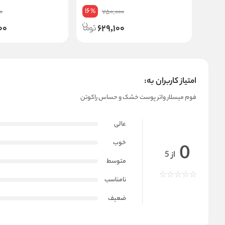
16
%
0
750,000
00
629,100
امتیاز کاربران به:
فوم میسلار واتر پوست خشک و حساس راکوتن
عالی
خوب
0
از 5
متوسط
نامناسب
ضعیف