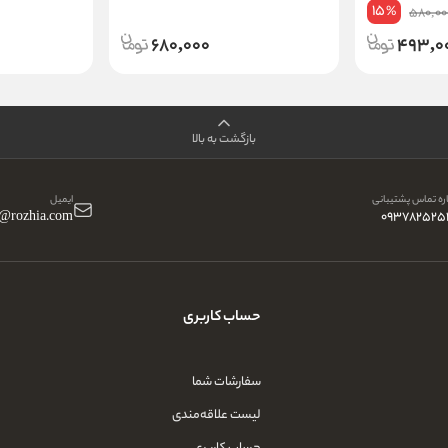
15
%
580,00
680,000
493,0
بازگشت به بالا
ه تماس پشتیبانی
ایمیل
o@rozhia.com
093782525
حساب کاربری
سفارشات شما
لیست علاقه‌مندی