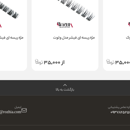
وک
مژه ریسه ای فیشر مدل ولوت
مژه ریسه ای فیشر
از 35,000
بازگشت به بالا
ه تماس پشتیبانی
ایمیل
o@rozhia.com
093782525