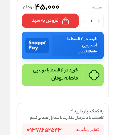
45,000
تومان
قیمت:
افزودن به سبد
خرید در ۴ قسط با
اسنپ‌پی
ماهانه
تومان
خرید در 4 قسط با ترب پی
ماهانه
تومان
به کمک نیاز دارید ؟
کافیست با ما در میان بگذارید تا شما را راهنمایی کنیم
09378252543
تماس بگیرید