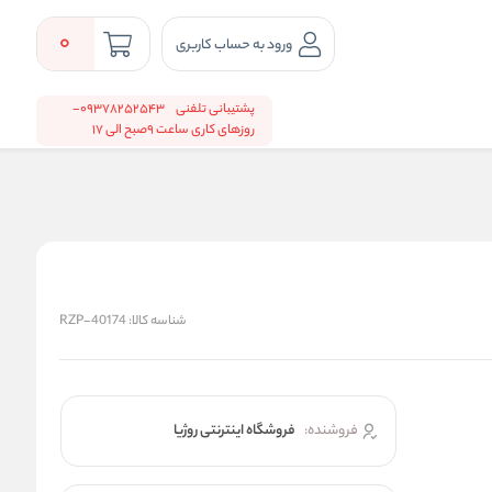
0
ورود به حساب کاربری
پشتیبانی تلفنی
09378252543-
روزهای کاری ساعت 9صبح الی 17
شناسه کالا:
RZP-40174
فروشنده:
فروشگاه اینترنتی روژیا