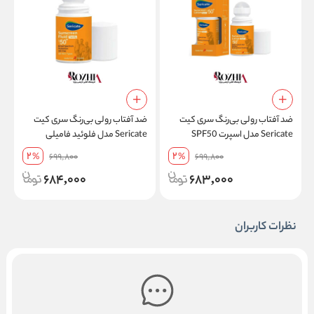
ضد آفتاب رولی بی‌رنگ سری کیت
ضد آفتاب رولی بی‌رنگ سری کیت
م
Sericate مدل اسپرت SPF50
Sericate مدل فلوئید فامیلی
مقاوم در برابر تعریق حجم 50 میل
SPF50 فاقد چربی مناسب انواع
پ
2
2
%
699,800
%
699,800
پوست حجم 50 میل
ح
684,000
683,000
نظرات کاربران