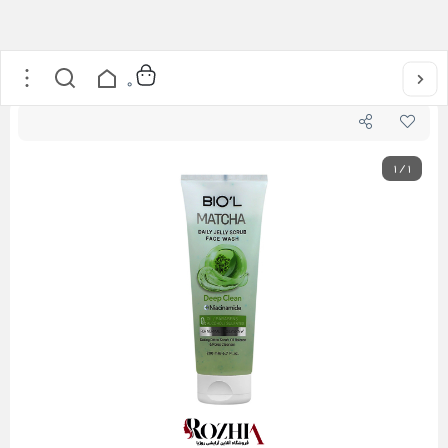
خانه
/
مراقبت از پوست
/
ژل شستشو و اسکراب حاوی عصاره ماچا بیول
0
1
/
1