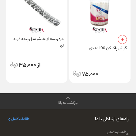
مژه ریسه ای فیشر مدل پنجه گربه
ای
گوش پاک کن 100 عددی
ر
از 35,000
75,000
بازگشت به بالا
راه‌های ارتباطی با ما
اطلاعات کامل
شماره تماس