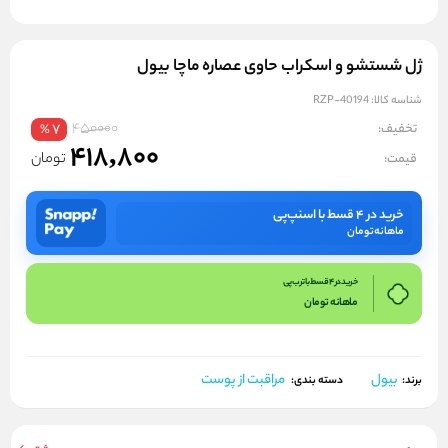
ژل شستشو و اسکراب حاوی عصاره ماچا بیول
شناسه کالا:
RZP-40194
450000
تخفیف:
7
%
418,800
تومان
قیمت:
خرید در ۴ قسط با اسنپ‌پی
ماهانه
تومان
خرید در 4 قسط با ترب پی
ماهانه
تومان
بیول
مراقبت از پوست
برند:
دسته بندی: