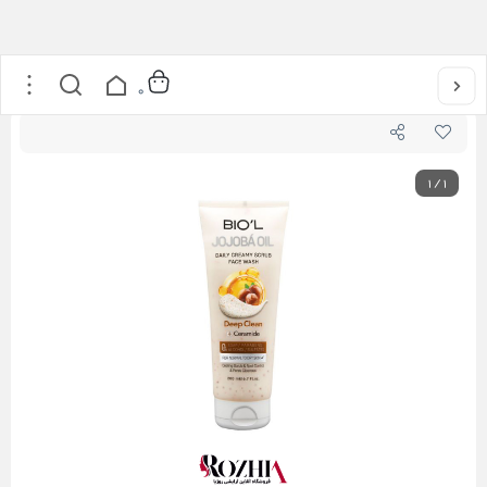
خانه
/
مراقبت از پوست
/
پاک کننده ها
/
کرم شستشو صورت حاوی جوجوبا بیول
0
1
/
1