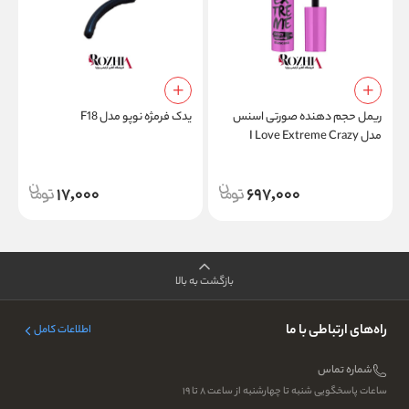
ریمل حجم دهنده صورتی اسنس
یدک فرمژه نوپو مدل F18
خ
مدل I Love Extreme Crazy
Volume
17,000
697,000
بازگشت به بالا
راه‌های ارتباطی با ما
اطلاعات کامل
شماره تماس
ساعات پاسخگویی شنبه تا چهارشنبه از ساعت ۸ تا ۱۹