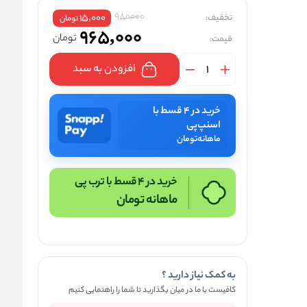
980000
تخفیف:
15,000
تومان
965,000
تومان
قیمت:
افزودن به سبد
خرید در ۴ قسط با
اسنپ‌پی
ماهانه
تومان
خرید در 4 قسط با ترب پی
ماهانه
تومان
به کمک نیاز دارید ؟
کافیست با ما در میان بگذارید تا شما را راهنمایی کنیم