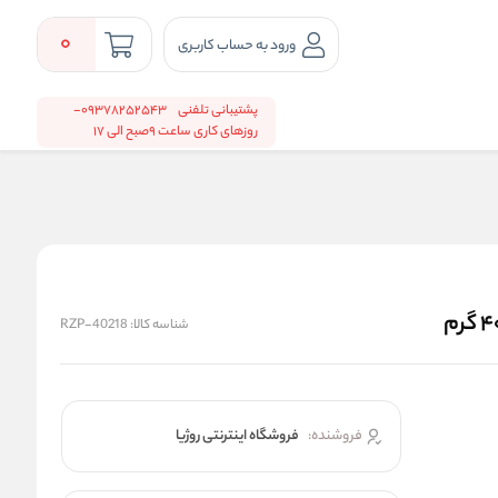
0
ورود به حساب کاربری
پشتیبانی تلفنی
09378252543-
روزهای کاری ساعت 9صبح الی 17
شناسه کالا:
RZP-40218
فروشنده:
فروشگاه اینترنتی روژیا