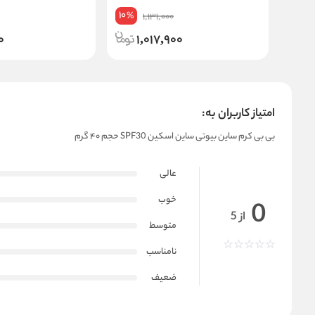
10
%
1,131,000
0
1,017,900
امتیاز کاربران به:
بی بی کرم ساین بیوتی ساین اسکین SPF30 حجم ۴۰ گرم
عالی
خوب
0
از 5
متوسط
نامناسب
ضعیف