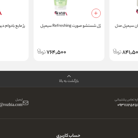
ان سیمپل مدل
ژل شستشو صورت Refreshing سیمپل
رژ مایع بادوام د
764,500
841,5
بازگشت به بالا
ه تماس پشتیبانی
ایمیل
o@rozhia.com
093782525
حساب کاربری