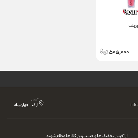
یورجنت
505,000
آدرس
inf
اراک - جهان پناه
از آخرین تخفیف‌ها و جدیدترین کالاها مطلع شوید