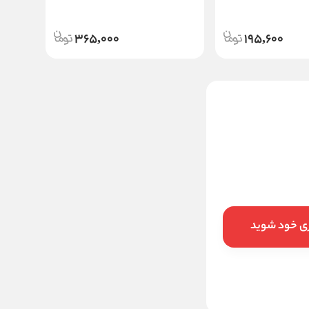
365,000
195,600
بی بی کرم ساین بیوتی ساین
اسکین SPF30 حجم ۴۰ گرم
980000
تخفیف:
15,000
تومان
965,000
قیمت:
تومان
ری خود شوید
افزودن به سبد
خرید در ۴ قسط با