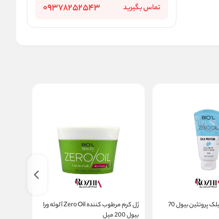
09378252543
تماس بگیرید
ژل کرم تیوپی سیلک پروتئین بیول 70
ژل کرم مرطوب کننده Zero Oil آلوئه ورا
ژل کرم ک
بیول 200 میل
بیول