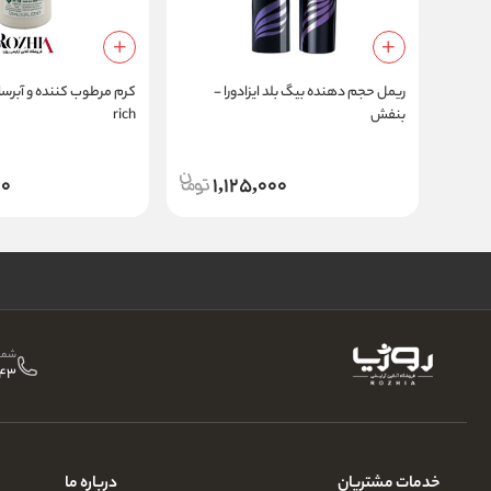
ریمل حجم دهنده بیگ بلد ایزادورا -
کرم مرطوب کننده و آبرس
بنفش
rich
00
1,125,000
شمار
43
خدمات مشتریان
درباره ما