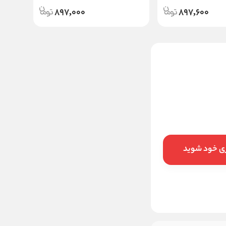
897,000
897,600
میله پاکسازی جوش کمدون
دو سر حلقه نوپو E20
234,000
قیمت:
تومان
افزودن به سبد
ری خود شوید
خرید در ۴ قسط با
اسنپ‌پی
ماهانه
تومان