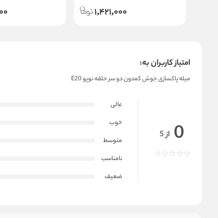
900
1,421,000
امتیاز کاربران به:
میله پاکسازی جوش کمدون دو سر حلقه نوپو E20
عالی
خوب
0
از 5
متوسط
نامناسب
ضعیف