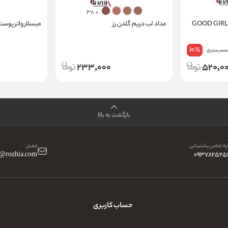
+ 38
دکلن زنانه شمیاس مدل GOOD GIRL
مداد لب دریم گلدن رز
میسلار واتر پوست
10
%
580,00
233,000
520,0
بازگشت به بالا
ه تماس پشتیبانی
ایمیل
o@rozhia.com
093782525
حساب کاربری