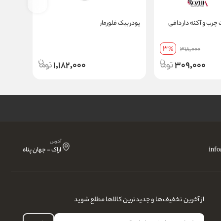
 چرب و آکنه دار دافی
پودر بیک فلورمار
مدل SR23
3
%
318,000
1,182,000
309,000
آدرس
inf
اراک - جهان پناه
از آخرین تخفیف‌ها و جدیدترین کالاها مطلع شوید