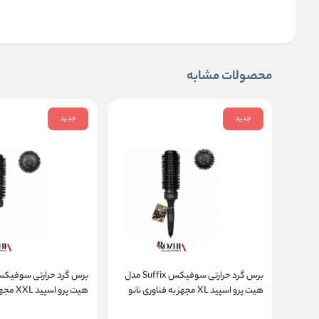
محصولات مشابه
جدید
جدید
برس گرد حرارتی سوفیکس Suffix مدل
هیت پرو اسپید XL مجهز به فناوری نانو
هیت پرو 
سرامیک یون
سرامیک یون