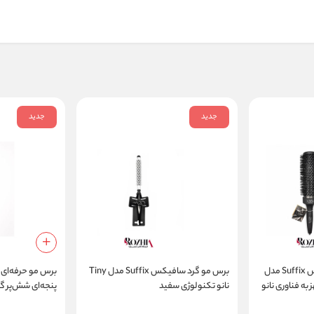
جدید
جدید
برس گرد حرارتی سوفیکس Suffix مدل
برس مو گرد سافیکس Suffix مدل Tiny
اسپید XXL مجهز به فناوری نانو
نانو تکنولوژی سفید
پنجه‌ای شش‌پر گر
اکستنشن H11511