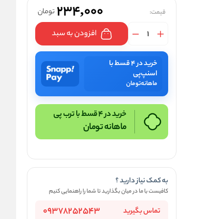
234,000
تومان
قیمت:
افزودن به سبد
خرید در ۴ قسط با
اسنپ‌پی
ماهانه
تومان
خرید در 4 قسط با ترب پی
ماهانه
تومان
به کمک نیاز دارید ؟
کافیست با ما در میان بگذارید تا شما را راهنمایی کنیم
09378252543
تماس بگیرید