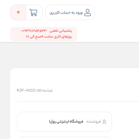
0
ورود به حساب کاربری
پشتیبانی تلفنی
09378252543-
روزهای کاری ساعت 9صبح الی 17
شناسه کالا:
RZP-40225
فروشنده:
فروشگاه اینترنتی روژیا