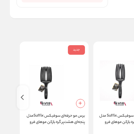
جدید
جدید
برس مو حرفه‌ای سوفیکس Suffix مدل
برس مو حرفه‌ای سوفیکس Suffixمدل
ه بازکن موهای فر و
پنجه‌ای هشت‌پر گره بازکن موهای فر و
اکستنشن H12511
مخصوص 