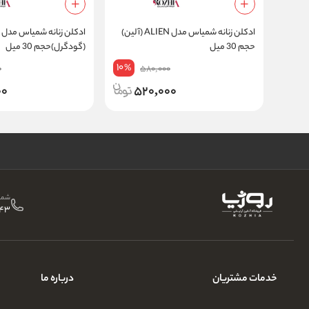
ادکلن زنانه شمیاس مدل ALIEN (آلین)
ا
حجم 30 میل
(گودگرل)حجم 30 میل
10
%
0
580,000
00
520,000
شمار
43
خدمات مشتریان
درباره ما