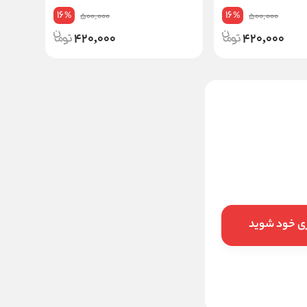
16
16
%
%
500,000
500,000
420,000
420,000
اسپری بدن آنتی باکتریال
پروتکشن مردانه رکسونا 200
میل
810000
تخفیف:
8
%
749,000
قیمت:
تومان
ری خود شوید
افزودن به سبد
خرید در ۴ قسط با