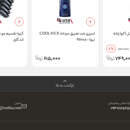
 آکوا زنانه
اسپری ضد تعریق مردانه COOL KICK
نیوا - Nivea
اند گای
8
%
810,000
615,000
749,0
بازگشت به بالا
ه تماس پشتیبانی
ایمیل
o@rozhia.com
093782525