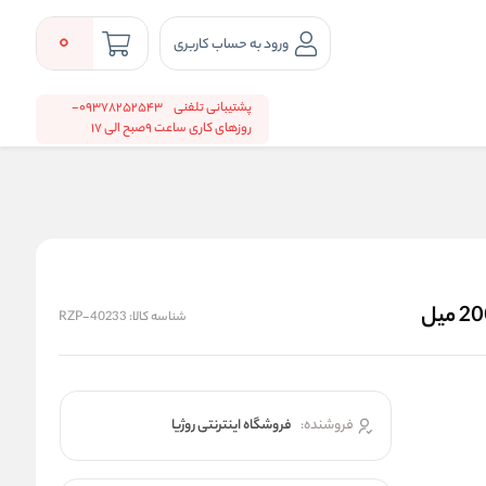
0
ورود به حساب کاربری
پشتیبانی تلفنی
09378252543-
روزهای کاری ساعت 9صبح الی 17
شناسه کالا:
RZP-40233
فروشنده:
فروشگاه اینترنتی روژیا