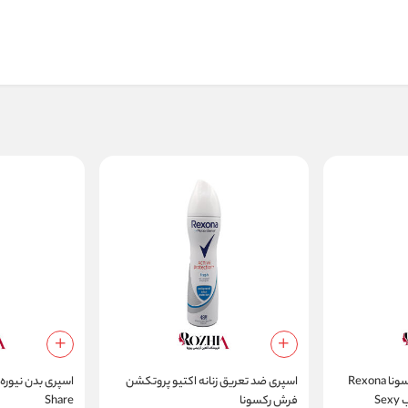
اسپری ضد تعریق زنانه رکسونا Rexona
اسپری ضد تعریق زنانه اکتیو پروتکشن
مدل رایحه دسته گل جذاب Sexy
فرش رکسونا
Share