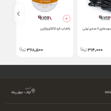
گیره تقسیم مو سوسماری 6 عددی تونی
بالم لب کره کاکائو وازلین
Kiss
368,500
314,000
آدرس
inf
اراک - جهان پناه