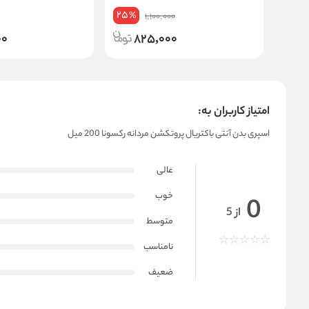
Advanced Care Invisible Dry حجم
Bouquet حجم 150 میلی لیتر
25
%
1,100,000
250 میلی لیتر
00
825,000
امتیاز کاربران به:
اسپری بدن آنتی باکتریال پروتکشن مردانه رکسونا 200 میل
عالی
خوب
0
از 5
متوسط
نامناسب
ضعیف