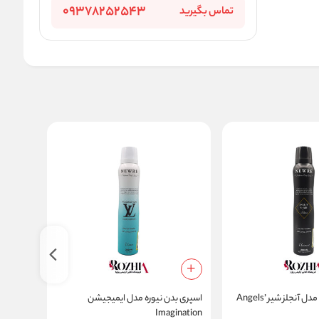
09378252543
تماس بگیرید
اسپری بدن نیوره مدل آنجلز شیر Angels’
اسپری بدن نیوره مدل ایمیجیشن
اسپری بدن
Imagination