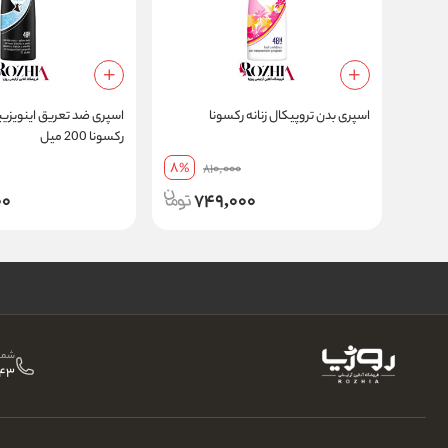
اسپری بدن تروپیکال زنانه رکسونا
اسپری ضد تعریق اینویزیبل
رکسونا 200 میل
8
%
810,000
00
749,000
شمار
43