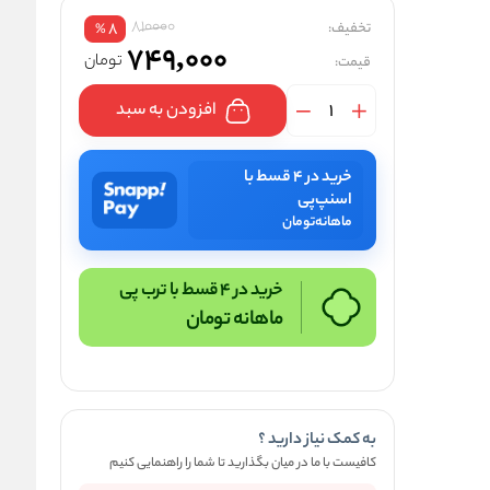
810000
تخفیف:
8
%
749,000
تومان
قیمت:
افزودن به سبد
خرید در ۴ قسط با
اسنپ‌پی
ماهانه
تومان
خرید در 4 قسط با ترب پی
ماهانه
تومان
به کمک نیاز دارید ؟
کافیست با ما در میان بگذارید تا شما را راهنمایی کنیم