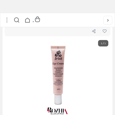
خانه
/
مراقبت از پوست
/
کرم دور چشم سه کاره ایریس
0
1
/
1