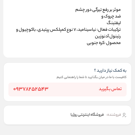
موثر بر رفع تیرگی دور چشم
ضد چروک و
لیفتینگ
ترکیبات فعال: نیاسینامید، ۷ نوع کمپلکس پپتیدی، باکوچیول و
رتینول آدنوزین
محصول :کره جنوبی
به کمک نیاز دارید ؟
کافیست با ما در میان بگذارید تا شما را راهنمایی کنیم
09378252543
تماس بگیرید
فروشنده:
فروشگاه اینترنتی روژیا