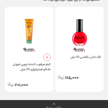
مشتریانی که از این مورد خریداری کرده اند
لاک ناخن نکلاسی 10 میل
کرم مرطوب کننده تیوپی فروتی
ف
مانگو هندولوژی 50 میل
165,000
201,000