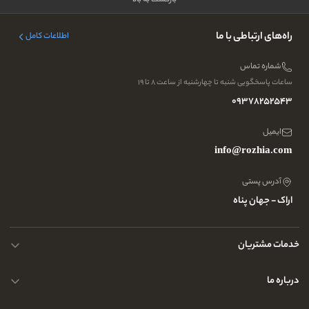
بازگشت به بالا
راه‌های ارتباطی با ما
اطلاعات کامل
شماره تماس
ساعات پاسخگویی شنبه تا چهارشنبه از ساعت ۸ تا ۱۹
09378252543
ایمیل
info@rozhia.com
آدرس پستی
اراک - جهان پناه
خدمات مشتریان
حریم خصوصی کاربران
درباره ما
راهنمای قوانین و مقررات