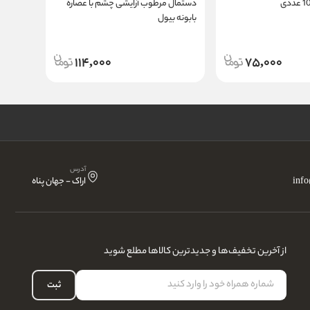
دستمال مرطوب آرایشی چشم با عصاره
استیک زنا
بابونه بیول
114,000
75,000
آدرس
inf
اراک - جهان پناه
از آخرین تخفیف‌ها و جدیدترین کالاها مطلع شوید
ثبت