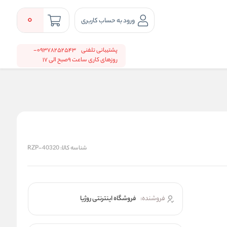
0
ورود به حساب کاربری
پشتیبانی تلفنی
09378252543-
روزهای کاری ساعت 9صبح الی 17
شناسه کالا:
RZP-40320
فروشنده:
فروشگاه اینترنتی روژیا