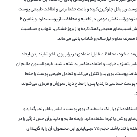
وست زیر بغل جلوگیری کرده و باعث حفظ نرمی و لطافت طبیعی پوست
می‌شود. وجود ویتامین E در ترکیب این دئودورانت نقش مهمی در تغذیه و محافظت از پوست دارد. ویتامین E
اهش آسیب‌های محیطی کمک کرده و از بروز خشکی، التهاب و حساسیت
 مصرف مداوم نیز سالم و شاداب باقی می‌ماند.
ی‌مدت خود، محافظت قابل‌اعتمادی در برابر بوی ناخوشایند بدن ایجاد
اس تمیزی، طراوت و اعتمادبه‌نفس داشته باشید. فرمولاسیون ملایم آن
نافذ پوست، بوی بد را کنترل می‌کند و تعادل طبیعی پوست را حفظ
که پوست حساسی دارند یا پس از اصلاح دچار سوزش و قرمزی می‌شوند،
.
استفاده، اثری از لک یا سفیدک روی پوست یا لباس باقی نمی‌گذارد و
‌های روشن یا تیره استفاده کرد. رایحه ملایم و دلپذیر آن حس تازگی را در
طول روز حفظ می‌کند، بدون آنکه آزاردهنده یا تند باشد. حجم ۷۵ میلی‌لیتری این محصول، آن را به گزینه‌ای