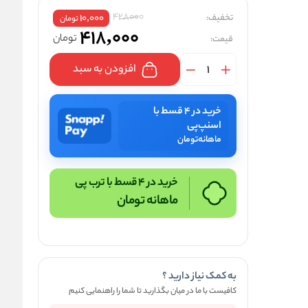
428000
تخفیف:
10,000
تومان
418,000
تومان
قیمت:
افزودن به سبد
خرید در ۴ قسط با
اسنپ‌پی
ماهانه
تومان
خرید در 4 قسط با ترب پی
ماهانه
تومان
به کمک نیاز دارید ؟
کافیست با ما در میان بگذارید تا شما را راهنمایی کنیم