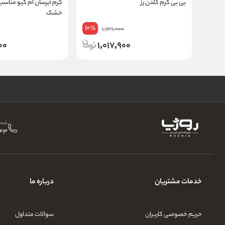
بی بی کرم گلدن رز
کرم آبرسان ام کیو مناس
خشک
10
%
1,131,000
00
1,017,900
شمار
43
خدمات مشتریان
درباره ما
حریم خصوصی کاربران
سوالات متداول