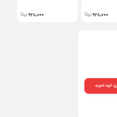
928,000
928,000
دئودرانت کرمی سبز زنانه
کامان
428000
تخفیف:
10,000
تومان
418,000
قیمت:
تومان
ری خود شوید
افزودن به سبد