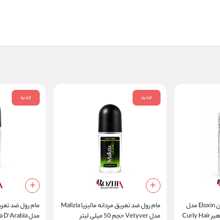
جدید
جدید
شامپو موهای فر الوکسین Eloxin مدل
مام رول ضد تعریق مردانه مالیزیا Malizia
پاک‌کننده تخصصی کرلی هیر Curly Hair
مدل Vetyver حجم 50 میلی لیتر