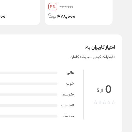
لیتر
2
%
438,000
لیتر
000
428,000
امتیاز کاربران به:
دئودرانت کرمی سبز زنانه کامان
عالی
خوب
0
از 5
متوسط
نامناسب
ضعیف