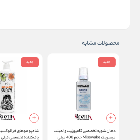
محصولات مشابه
جدید
جدید
دهان شویه تخصصی کامپوزیت و لمینت
میسویک Misswake حجم 400 میلی