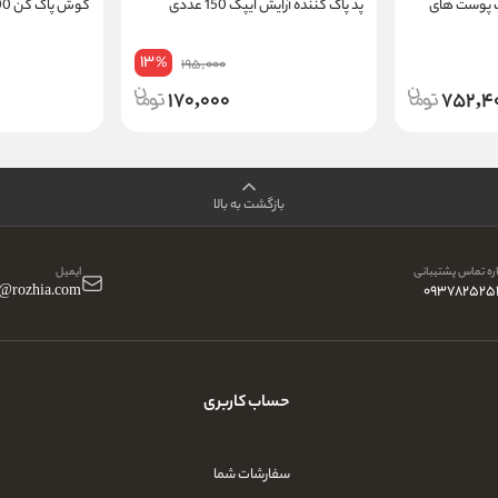
ب پوست های
پد پاک کننده آرایش ایپک 150 عددی
گوش پاک کن 100 عددی
13
%
195,000
170,000
752,4
بازگشت به بالا
ه تماس پشتیبانی
ایمیل
o@rozhia.com
093782525
حساب کاربری
سفارشات شما