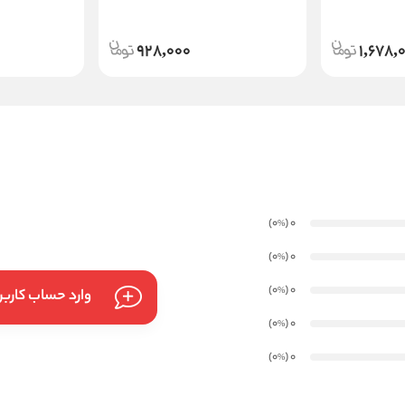
فاقد سدیم لورت سولفات حجم 750 میلی
لیتر
928,000
1,678,
)
(0
0
%
)
(0
0
%
)
(0
0
%
وارد حساب کارب
)
(0
0
%
)
(0
0
%