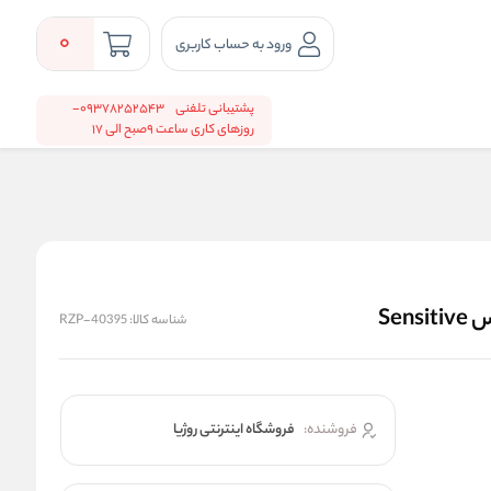
0
ورود به حساب کاربری
پشتیبانی تلفنی
09378252543-
روزهای کاری ساعت 9صبح الی 17
Sen
شناسه کالا:
RZP-40395
فروشنده:
فروشگاه اینترنتی روژیا