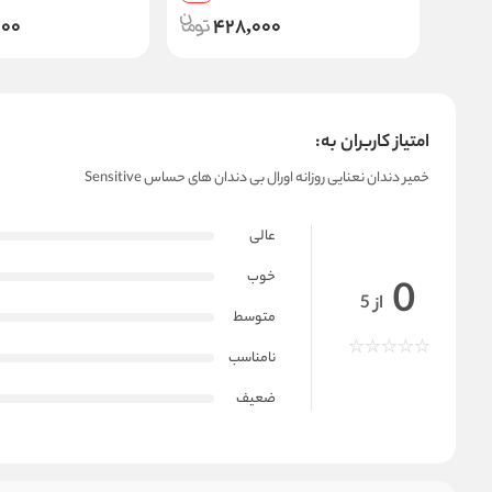
لیتر
000
428,000
امتیاز کاربران به:
خمیر دندان نعنایی روزانه اورال بی دندان های حساس Sensitive
عالی
خوب
0
از 5
متوسط
نامناسب
ضعیف