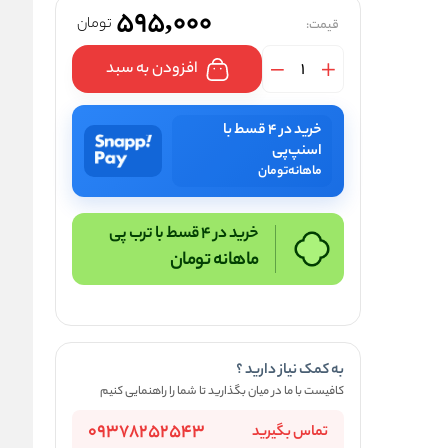
595,000
تومان
قیمت:
افزودن به سبد
خرید در ۴ قسط با
اسنپ‌پی
ماهانه
تومان
خرید در 4 قسط با ترب پی
ماهانه
تومان
به کمک نیاز دارید ؟
کافیست با ما در میان بگذارید تا شما را راهنمایی کنیم
09378252543
تماس بگیرید