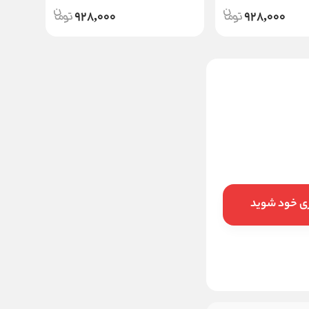
928,000
928,000
خمیر دندان نعنایی روزانه اورال
بی دندان های حساس
Sensitive
595,000
قیمت:
تومان
افزودن به سبد
ری خود شوید
خرید در ۴ قسط با
اسنپ‌پی
ماهانه
تومان