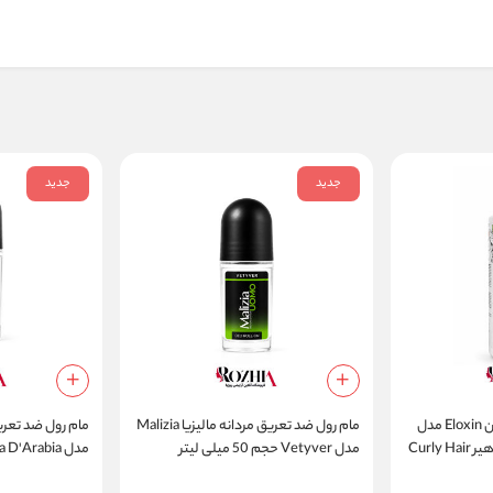
جدید
جدید
شامپو موهای فر الوکسین Eloxin مدل
مام رول ضد تعریق مردانه مالیزیا Malizia
پاک‌کننده تخصصی کرلی هیر Curly Hair
مدل Vetyver حجم 50 میلی لیتر
فاقد سدیم لورت سولفات حجم 750 میلی
لیتر