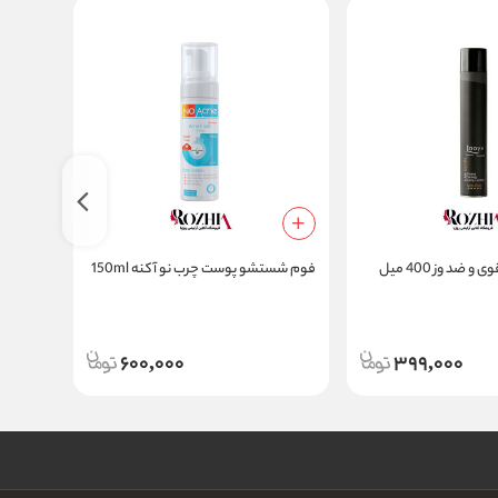
 ضد وز 400 میل
فوم شستشو پوست چرب نو آکنه 150ml
e fresh
600,000
399,000