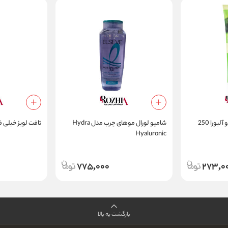
ماسک موی تیوپی آووکادو آلبورا 250
شامپو لورال موهای چرب مدل Hydra
تافت لویز خیلی قوی و
Hyaluronic
775,000
273,0
بازگشت به بالا