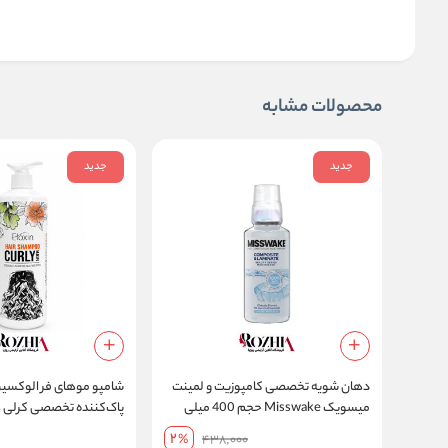
محصولات مشابه
جدید
جدید
دهان شویه تخصصی کامپوزیت و لمینت
میسویک Misswake حجم 400 میلی
لیتر
2
%
438,000