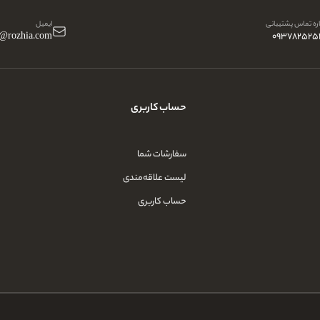
ه تماس پشتیبانی
ایمیل
o@rozhia.com
093782525
حساب کاربری
سفارشات شما
لیست علاقه‌مندی
حساب کاربری