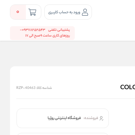
0
ورود به حساب کاربری
پشتیبانی تلفنی
09378252543-
روزهای کاری ساعت 9صبح الی 17
شناسه کالا:
RZP-40463
فروشنده:
فروشگاه اینترنتی روژیا