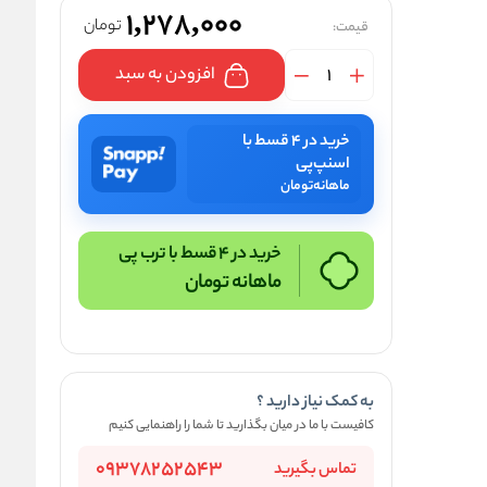
1,278,000
تومان
قیمت:
افزودن به سبد
خرید در ۴ قسط با
اسنپ‌پی
ماهانه
تومان
خرید در 4 قسط با ترب پی
ماهانه
تومان
به کمک نیاز دارید ؟
کافیست با ما در میان بگذارید تا شما را راهنمایی کنیم
09378252543
تماس بگیرید