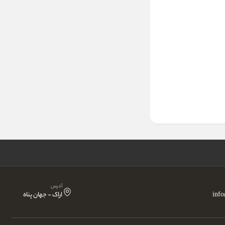
آدرس
inf
اراک - جهان پناه