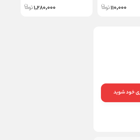
1,280,000
110,000
ماسک تثبیت کننده رنگ مو
نلی مدل COLOR PROTECT
1,278,000
قیمت:
تومان
افزودن به سبد
ری خود شوید
خرید در ۴ قسط با
اسنپ‌پی
ماهانه
تومان