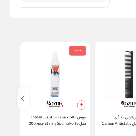
جدید
جدید
ی تونی اند گای
موس حالت دهنده مو اینتسا Intesa
TONI&GUY مدل Carbon Antistatic
مدل Styling Spuma Forte حجم 300
میلی لیتر
500 میلی لیتر