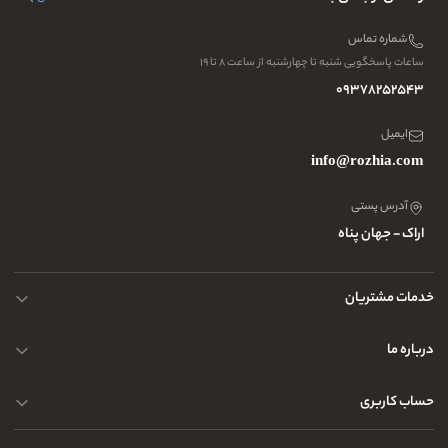
شماره تماس
ساعات پاسخگویی شنبه تا چهارشنبه از ساعت ۸ تا ۱۹
09378252543
ایمیل
info@rozhia.com
آدرس پستی
اراک - جهان پناه
خدمات مشتریان
حریم خصوصی کاربران
درباره ما
راهنمای قوانین و مقررات
سوالات متداول
حساب کاربری
تماس با ما
آدرس فروشگاه
سوالات متداول
سفارشات شما