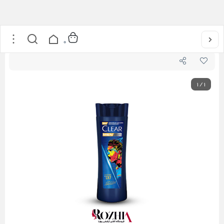
خانه
/
بهداشت شخصی
/
بدن و حمام
/
شامپو مو
/
شامپو کلیر (CLEAR) مردانه مدل رونالدو (LEGEND BY CR7)
0
1
/
1