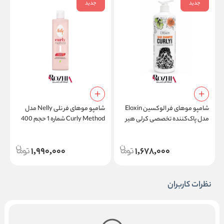
جدید
جدید
ش
شامپو موهای فر الوکسین Eloxin
شامپو موهای فر نلی Nelly مدل
س
مدل پاک‌کننده تخصصی کرلی هیر
Curly Method شماره 1 حجم 400
Curly Hair فاقد سدیم لورت
میلی لیتر
سولفات حجم 750 میلی لیتر
1,990,000
1,678,000
نظرات کاربران