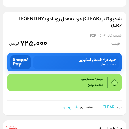
شامپو کلیر (CLEAR) مردانه مدل رونالدو (LEGEND BY
CR7)
شناسه کالا:
RZP-40491
725,000
تومان
قیمت:
خرید در ۴ قسط با اسنپ‌پی
ماهانه
تومان
خرید در 4 قسط با ترب پی
ماهانه
تومان
CLEAR
شامپو مو
برند:
دسته بندی:
بیشتر