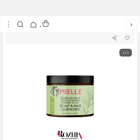
خانه
/
مراقبت از مو
/
پماد تقویت کننده مو و پوست سر رزماری میله 355 میل اصل آمریکا
0
1
/
1