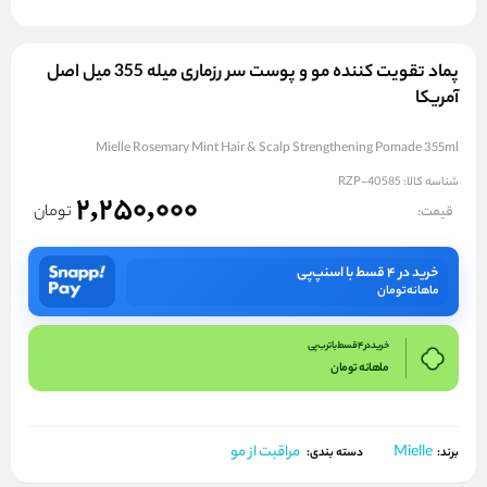
پماد تقویت کننده مو و پوست سر رزماری میله 355 میل اصل
آمریکا
Mielle Rosemary Mint Hair & Scalp Strengthening Pomade 355ml
شناسه کالا:
RZP-40585
2,250,000
تومان
قیمت:
خرید در ۴ قسط با اسنپ‌پی
ماهانه
تومان
خرید در 4 قسط با ترب پی
ماهانه
تومان
Mielle
مراقبت از مو
برند:
دسته بندی: