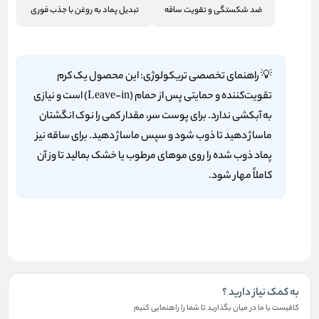
ضد شکستگی و تقویت ساقه
تبدیل پماد به روغن با جذب فوری
355 می
💡
راهنمای تخصصی تریکولوژی:
این محصول یک کرم
تقویت‌کننده و حمایتی پس از حمام (Leave-in) است و نیازی
به آبکشی ندارد. برای پوست سر، مقدار کمی را نوک انگشتان
ماساژ دهید تا ذوب شود و سپس ماساژ دهید. برای ساقه نیز
پماد ذوب شده را روی موهای مرطوب یا خشک بمالید تا وز آن
کاملاً مهار شود.
به کمک نیاز دارید ؟
کافیست با ما در میان بگذارید تا شما را راهنمایی کنیم