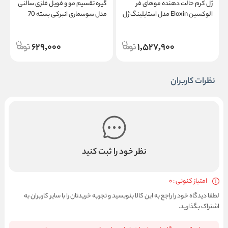
ژل کرم حالت دهنده موهای فر
گیره تقسیم مو و فویل فلزی سالنی
الوکسین Eloxin مدل استایلینگ ژل
مدل سوسماری انبرکی بسته 70
م
کرم کارلی هیر Styling Gel Cream
عددی
l
Curly Hair
629,000
1,527,900
نظرات کاربران
نظر خود را ثبت کنید
امتیاز کنونی : 0
لطفا دیدگاه خود را راجع به این کالا بنویسید و تجربه خریدتان را با سایر کاربران به
اشتراک بگذارید.