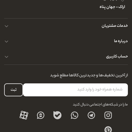
اراک - جهان پناه
خدمات مشتریان
حریم خصوصی کاربران
درباره ما
راهنمای قوانین و مقررات
سوالات متداول
حساب کاربری
تماس با ما
آدرس فروشگاه
سوالات متداول
سفارشات شما
نحوه ارسال کالا
از آخرین تخفیف‌ها و جدیدترین کالاها مطلع شوید
لیست علاقه‌مندی
نحوه بازگشت کالا
حساب کاربری
ثبت
درباره ما
ما را در شبکه‌های اجتماعی دنبال کنید