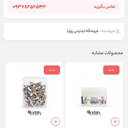
09378252543
تماس بگیرید
فروشنده:
فروشگاه اینترنتی روژیا
محصولات مشابه
جدید
جدید