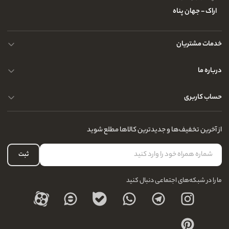
اراک - جهان پناه
خدمات مشتریان
حریم خصوصی کاربران
درباره ما
راهنمای قوانین و مقررات
سوالات متداول
حساب کاربری
تماس با ما
آدرس فروشگاه
سوالات متداول
سفارشات شما
نحوه ارسال کالا
از آخرین تخفیف‌ها و جدیدترین کالاها مطلع شوید
لیست علاقه‌مندی
نحوه بازگشت کالا
حساب کاربری
ثبت
درباره ما
ما را در شبکه‌های اجتماعی دنبال کنید