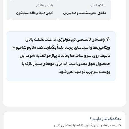
عملکرد اصلی
بافت و ساختار
حجم ک
مغذی، تقویت‌کننده و ضد ریزش
کرمی غلیظ و فاقد سیلیکون
300 میلی‌لیتر
💡
راهنمای تخصصی تریکولوژی:
به علت غلظت بالای
ویتامین‌ها و اسیدهای چرب، حتماً بگذارید کف ملایم شامپو ۳
دقیقه روی سر و ساقه‌ها بماند تا پیاز مو تغذیه شود. این
محصول فوق‌مغذی است، لذا برای موهای بسیار نازک یا
پوست سر چرب توصیه نمی‌شود.
به کمک نیاز دارید ؟
کافیست با ما در میان بگذارید تا شما را راهنمایی کنیم