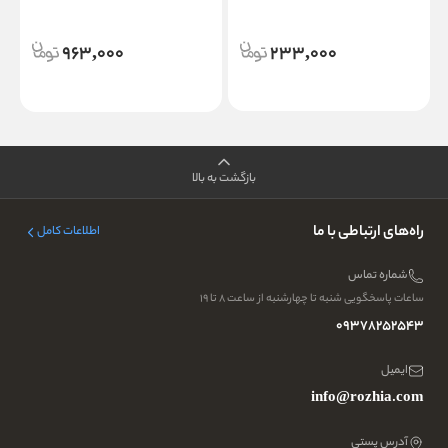
963,000
233,000
بازگشت به بالا
راه‌های ارتباطی با ما
اطلاعات کامل
شماره تماس
ساعات پاسخگویی شنبه تا چهارشنبه از ساعت ۸ تا ۱۹
09378252543
ایمیل
info@rozhia.com
آدرس پستی