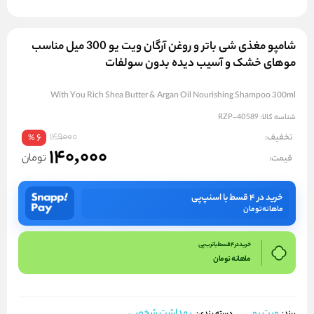
شامپو مغذی شی باتر و روغن آرگان ویت یو 300 میل مناسب
موهای خشک و آسیب دیده بدون سولفات
With You Rich Shea Butter & Argan Oil Nourishing Shampoo 300ml
شناسه کالا:
RZP-40589
149000
تخفیف:
6
%
140,000
تومان
قیمت:
خرید در ۴ قسط با اسنپ‌پی
ماهانه
تومان
خرید در 4 قسط با ترب پی
ماهانه
تومان
ویت یو
بهداشت شخصی
برند: