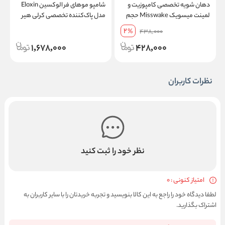
دهان شویه تخصصی کامپوزیت و
شامپو موهای فر الوکسین Eloxin
م
لمینت میسویک Misswake حجم
مدل پاک‌کننده تخصصی کرلی هیر
400 میلی لیتر
Curly Hair فاقد سدیم لورت
م
2
%
438,000
سولفات حجم 750 میلی لیتر
1,678,000
428,000
نظرات کاربران
نظر خود را ثبت کنید
امتیاز کنونی : 0
لطفا دیدگاه خود را راجع به این کالا بنویسید و تجربه خریدتان را با سایر کاربران به
اشتراک بگذارید.