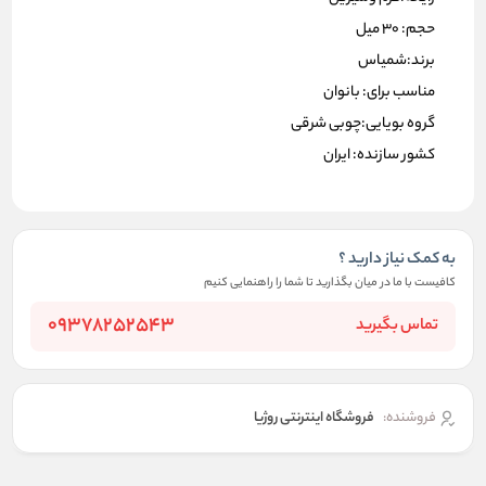
حجم: 30 میل
برند:شمیاس
مناسب برای: بانوان
گروه بویایی:چوبی شرقی
کشور سازنده: ایران
به کمک نیاز دارید ؟
کافیست با ما در میان بگذارید تا شما را راهنمایی کنیم
09378252543
تماس بگیرید
فروشنده:
فروشگاه اینترنتی روژیا