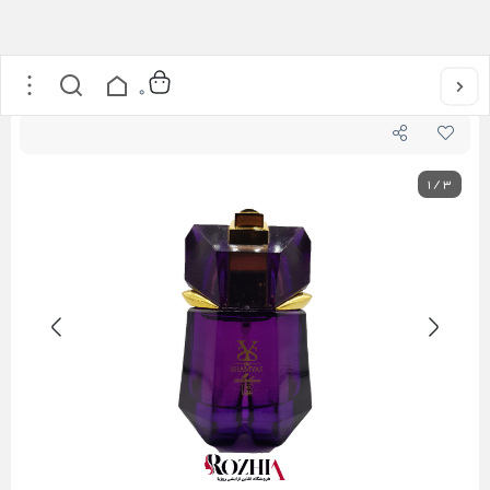
خانه
/
عطر و ادکلن
/
ادکلن زنانه شمیاس مدل ALIEN (آلین) حجم 30 میل
0
1
/
3