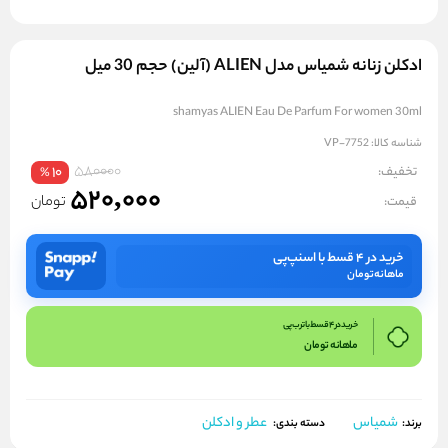
ادکلن زنانه شمیاس مدل ALIEN (آلین) حجم 30 میل
shamyas ALIEN Eau De Parfum For women 30ml
شناسه کالا:
VP-7752
580000
تخفیف:
10
%
520,000
تومان
قیمت:
خرید در ۴ قسط با اسنپ‌پی
ماهانه
تومان
خرید در 4 قسط با ترب پی
ماهانه
تومان
شمیاس
عطر و ادکلن
برند:
دسته بندی: