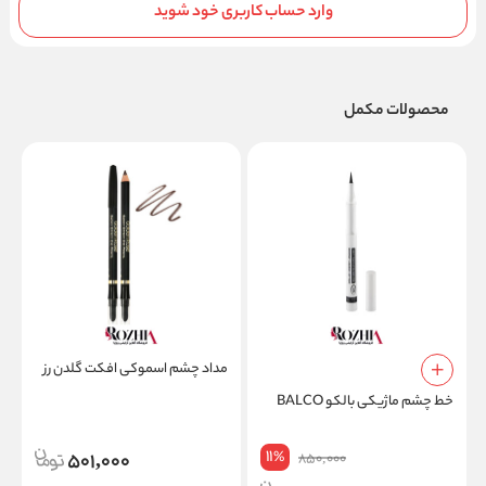
وارد حساب کاربری خود شوید
محصولات مکمل
مداد چشم اسموکی افکت گلدن رز
خط چشم ماژیکی بالکو BALCO
11
501,000
%
850,000