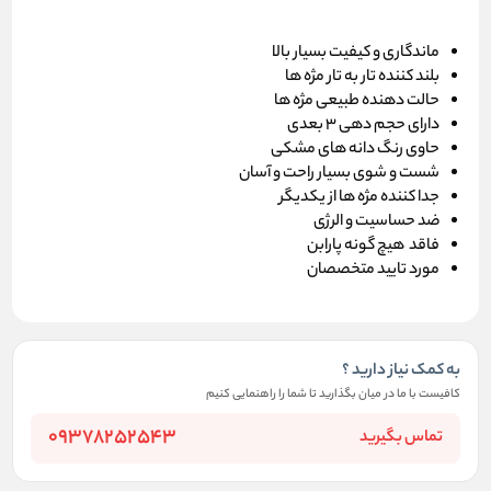
ماندگاری و کیفیت بسیار بالا
بلند کننده تار به تار مژه ها
حالت دهنده طبیعی مژه ها
دارای حجم دهی 3 بعدی
حاوی رنگ دانه های مشکی
شست و شوی بسیار راحت و آسان
جدا کننده مژه ها از یکدیگر
ضد حساسیت و الرژی
فاقد هیچ گونه پارابن
مورد تایید متخصصان
به کمک نیاز دارید ؟
کافیست با ما در میان بگذارید تا شما را راهنمایی کنیم
09378252543
تماس بگیرید