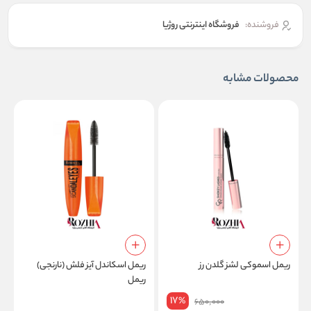
فروشنده:
فروشگاه اینترنتی روژیا
محصولات مشابه
ریمل اسموکی لشز گلدن رز
ریمل اسکاندل آیز فلش (نارنجی)
ریمل
e
17
%
650,000