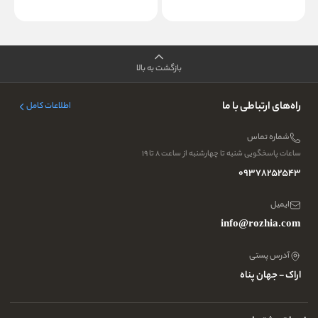
بازگشت به بالا
راه‌های ارتباطی با ما
اطلاعات کامل
شماره تماس
ساعات پاسخگویی شنبه تا چهارشنبه از ساعت ۸ تا ۱۹
09378252543
ایمیل
info@rozhia.com
آدرس پستی
اراک - جهان پناه