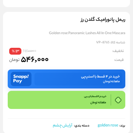
ریمل پانورامیک گلدن رز
Golden rose Panoramic Lashes All In One Mascara
شناسه کالا:
VP-8765
630000
تخفیف:
13
%
546,000
تومان
قیمت:
خرید در ۴ قسط با اسنپ‌پی
ماهانه
تومان
خرید در 4 قسط با ترب پی
ماهانه
تومان
golden rose
آرایش چشم
برند:
دسته بندی: