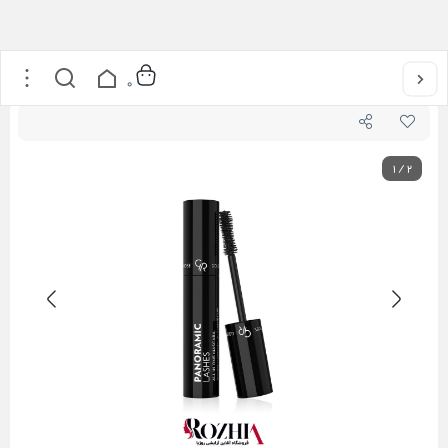
خانه
/
آرایشی
/
آرایش چشم
/
ریمل پانورامیک گلدن رز
0
1
/
2