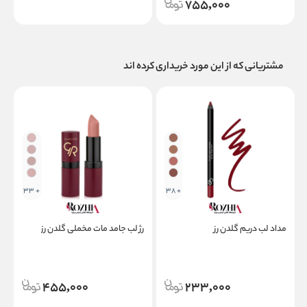
755,000
مشتریانی که از این مورد خریداری کرده اند
+ 33
+ 38
مداد لب دریم گلدن رز
رژ لب جامد مات مخملی گلدن رز
ب
455,000
233,000