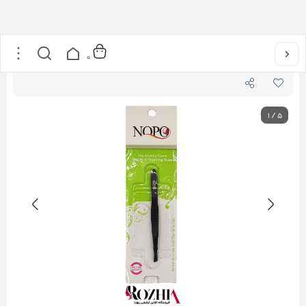
خانه
/
اکسسوری
/
موچین انبری نوپو کد A9
0
1
/
5