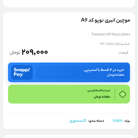
موچین انبری نوپو کد A9
Tweezers A9 Nopo pliers
شناسه کالا:
VP-9443
209,000
تومان
قیمت:
خرید در ۴ قسط با اسنپ‌پی
ماهانه
تومان
خرید در 4 قسط با ترب پی
ماهانه
تومان
nopo
اکسسوری
برند:
دسته بندی: