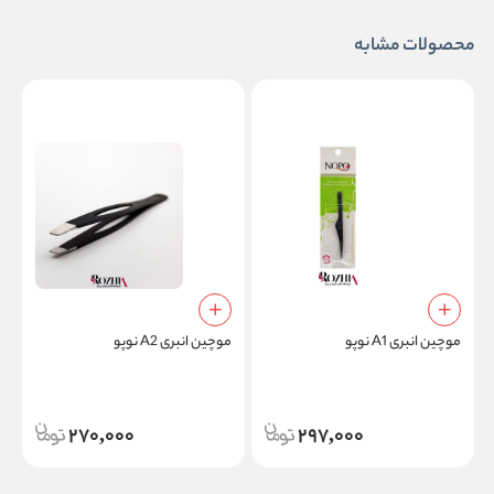
محصولات مشابه
موچین انبری A1 نوپو
موچین انبری A2 نوپو
م
270,000
297,000