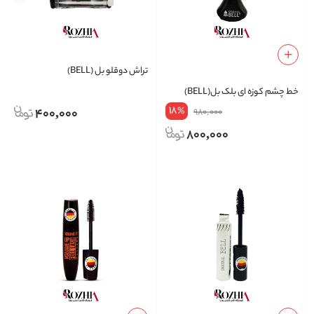
تراش دوقلو بل (BELL)
خط چشم کوزه ای بلک بل(BELL)
18
400,000
%
980,000
800,000