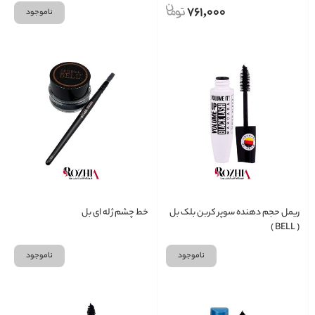
761,000
ناموجود
ریمل حجم دهنده سوپر کربن بلک بل
خط چشم ژله ای بل
( BELL )
ناموجود
ناموجود