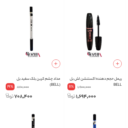
ریمل حجم دهنده اکستنشن لش بل
مداد چشم کربن بلک سفید بل
(BELL)
BELL
19
11
%
%
870,000
1,900,000
708,400
1,694,000