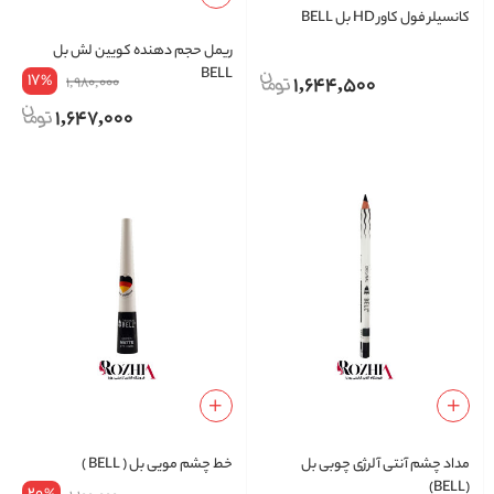
کانسیلر فول کاور HD بل BELL
ریمل حجم دهنده کویین لش بل
BELL
17
%
1,644,500
1,980,000
1,647,000
مداد چشم آنتی آلرژی چوبی بل
خط چشم مویی بل ( BELL )
(BELL)