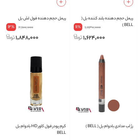
ریمل حجم دهنده بلند کننده بل (
ریمل حجم دهنده فول لش بل
BELL )
12
11
%
%
2,100,000
1,830,000
1,848,000
1,624,000
رژ لب مدادی بادوام بل ( BELL )
کرم پودر فول کاور HD بادوام بل
BELL