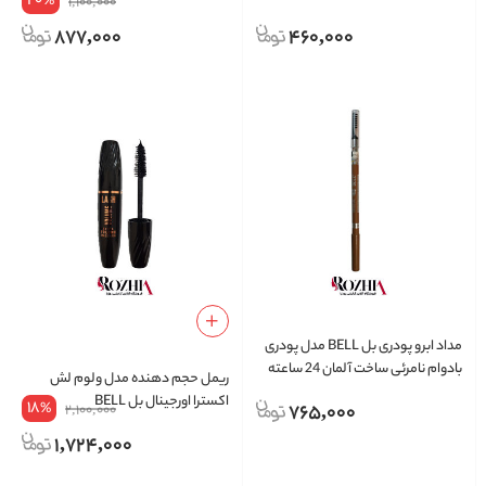
20
%
1,100,000
877,000
460,000
مداد ابرو پودری بل BELL مدل پودری
بادوام نامرئی ساخت آلمان 24 ساعته
ریمل حجم دهنده مدل ولوم لش
ضد آب
اکسترا اورجینال بل BELL
18
%
765,000
2,100,000
1,724,000