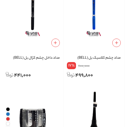
مداد چشم کلاسیک بل (BELL)
مداد داخل چشم کژال بل (BELL)
17
%
600,000
441,000
499,800