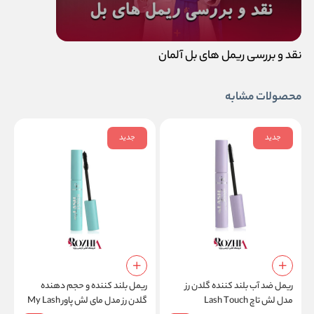
نقد و بررسی ریمل های بل آلمان
محصولات مشابه
جدید
جدید
ریمل ضد آب بلند کننده گلدن رز
ریمل بلند کننده و حجم دهنده
ر
مدل لش تاچ Lash Touch
گلدن رز مدل مای لش پاور My Lash
S