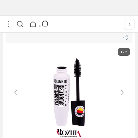
خانه
/
آرایشی
/
آرایش چشم
/
ریمل چشم
/
ریمل حجم دهنده سوپر کربن بلک بل ( BELL )
0
1
/
2