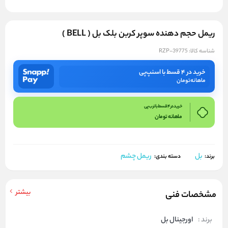
ریمل حجم دهنده سوپر کربن بلک بل ( BELL )
شناسه کالا:
RZP-39775
خرید در ۴ قسط با اسنپ‌پی
ماهانه
تومان
خرید در 4 قسط با ترب پی
ماهانه
تومان
بل
ریمل چشم
برند:
دسته بندی:
بیشتر
مشخصات فنی
برند :
اورجینال بل