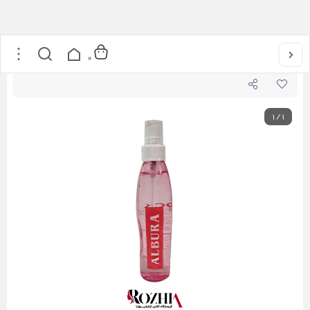
خانه
/
مراقبت از مو
/
چسب مو آلبورا مدل Hair Lock حجم 235 میلی لیتر
0
1
/
1