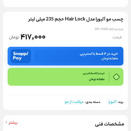
چسب مو آلبورا مدل Hair Lock حجم 235 میلی لیتر
شناسه کالا:
VP-11418
417,000
تومان
قیمت:
خرید در ۴ قسط با اسنپ‌پی
ماهانه
تومان
خرید در 4 قسط با ترب پی
ماهانه
تومان
آلبورا
مراقبت از مو
برند:
دسته بندی:
بیشتر
مشخصات فنی