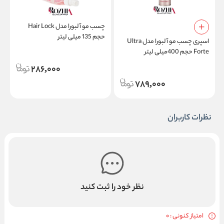
چسب مو آلبورا مدل Hair Lock
حجم 135 میلی لیتر
اسپری چسب مو آلبورا مدل Ultra
Forte حجم 400میلی لیتر
حج
286,000
789,000
نظرات کاربران
نظر خود را ثبت کنید
امتیاز کنونی : 0