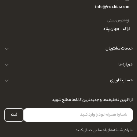
info@rozhia.com
آدرس پستی
اراک - جهان پناه
خدمات مشتریان
حریم خصوصی کاربران
درباره ما
راهنمای قوانین و مقررات
سوالات متداول
حساب کاربری
تماس با ما
آدرس فروشگاه
سوالات متداول
سفارشات شما
نحوه ارسال کالا
از آخرین تخفیف‌ها و جدیدترین کالاها مطلع شوید
لیست علاقه‌مندی
نحوه بازگشت کالا
حساب کاربری
ثبت
درباره ما
ما را در شبکه‌های اجتماعی دنبال کنید