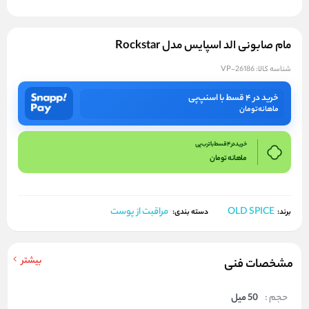
مام صابونی الد اسپایس مدل Rockstar
شناسه کالا:
VP-26186
خرید در ۴ قسط با اسنپ‌پی
ماهانه
تومان
خرید در 4 قسط با ترب پی
ماهانه
تومان
OLD SPICE
مراقبت از پوست
برند:
دسته بندی:
بیشتر
مشخصات فنی
حجم :
50 میل