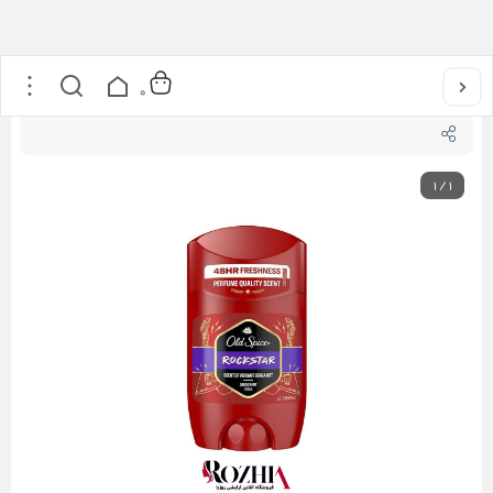
خانه
/
مراقبت از پوست
/
مام صابونی الد اسپایس مدل Rockstar
0
1
/
1