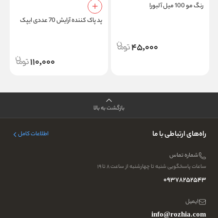
رنگ مو 100 میل آلبورا
پد پاک کننده آرایش 70 عددی ایپک
م
45,000
110,000
بازگشت به بالا
راه‌های ارتباطی با ما
اطلاعات کامل
شماره تماس
ساعات پاسخگویی شنبه تا چهارشنبه از ساعت ۸ تا ۱۹
09378252543
ایمیل
info@rozhia.com