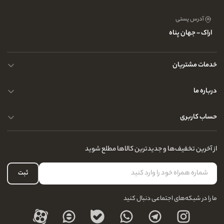
آدرس پستی
اراک - جهان پناه
خدمات مشتریان
حریم خصوصی کاربران
درباره ما
راهنمای قوانین و مقررات
سوالات متداول
حساب کاربری
تماس با ما
آدرس فروشگاه
سوالات متداول
سفارشات شما
نحوه ارسال کالا
از آخرین تخفیف‌ها و جدیدترین کالاها مطلع شوید
لیست علاقه‌مندی
نحوه بازگشت کالا
حساب کاربری
ثبت
درباره ما
ما را در شبکه‌های اجتماعی دنبال کنید