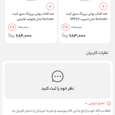
ضد آفتاب رولی بی‌رنگ سری کیت
ضد آفتاب رولی بی‌رنگ سری کیت
م
Sericate مدل اسپرت SPF50
Sericate مدل فلوئید فامیلی
مقاوم در برابر تعریق حجم 50 میل
SPF50 فاقد چربی مناسب انواع
پ
2
2
%
699,800
%
699,800
پوست حجم 50 میل
ح
684,000
683,000
نظرات کاربران
نظر خود را ثبت کنید
امتیاز کنونی : 0
لطفا دیدگاه خود را راجع به این کالا بنویسید و تجربه خریدتان را با سایر کاربران به