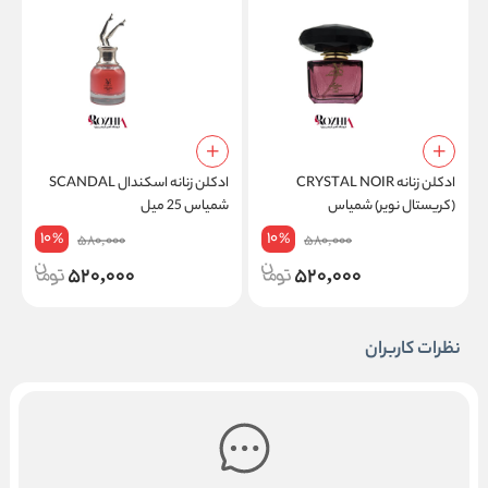
ادکلن زنانه CRYSTAL NOIR
ادکلن زنانه اسکندال SCANDAL
(کریستال نویر) شمیاس
شمیاس 25 میل
م
10
10
%
%
580,000
580,000
520,000
520,000
نظرات کاربران