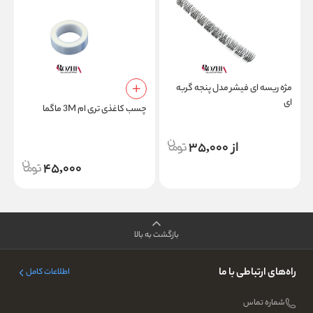
مژه ریسه ای فیشر مدل پنجه گربه
ای
H
چسب کاغذی تری ام 3M ماگما
از 35,000
45,000
بازگشت به بالا
راه‌های ارتباطی با ما
اطلاعات کامل
شماره تماس