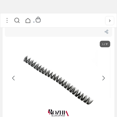
خانه
/
محصولات مژه
/
انواع مژه
/
مژه ریسه ای فیشر مدل وای دبل Y
0
1
/
4