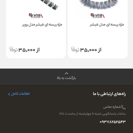
مژه ریسه ای مدل فیشر
مژه ریسه ای فیشر مدل روپر
م
از 35,000
از 35,000
بازگشت به بالا
راه‌های ارتباطی با ما
اطلاعات کامل
شماره تماس
ساعات پاسخگویی شنبه تا چهارشنبه از ساعت ۸ تا ۱۹
09378252543