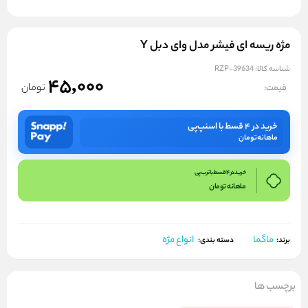
مژه ریسه ای فیشر مدل وای دبل Y
شناسه کالا:
RZP-39634
45,000
تومان
قیمت:
خرید در ۴ قسط با اسنپ‌پی
ماهانه
تومان
خرید در 4 قسط با ترب پی
ماهانه
تومان
ماگما
انواع مژه
برند:
دسته بندی:
برچسب ها