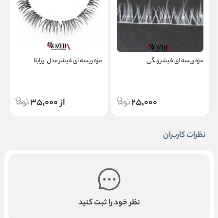
مژه ریسه ای فیشر رنگی
مژه ریسه ای فیشر مدل ایزابلا
م
25,000
از 35,000
نظرات کاربران
نظر خود را ثبت کنید