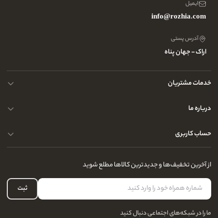
ایمیل
info@rozhia.com
آدرس پستی
اراک - جهان پناه
خدمات مشتریان
حریم خصوصی کاربران
درباره ما
راهنمای قوانین و مقررات
سوالات متداول
حساب کاربری
تماس با ما
آدرس فروشگاه
سوالات متداول
سفارشات شما
نحوه ارسال کالا
از آخرین تخفیف‌ها و جدیدترین کالاها مطلع شوید
لیست علاقه‌مندی
نحوه بازگشت کالا
حساب کاربری
ثبت
درباره ما
ما را در شبکه‌های اجتماعی دنبال کنید