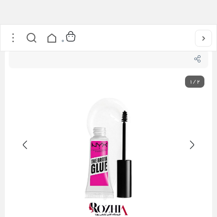
خانه
/
آرایشی
/
آرایش ابرو
/
چسب لیفت و حالت دهنده ابرو نیکس
0
1
/
2