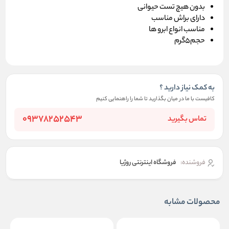
بدون هیچ تست حیوانی
دارای براش مناسب
مناسب انواع ابرو ها
حجم5گرم
به کمک نیاز دارید ؟
کافیست با ما در میان بگذارید تا شما را راهنمایی کنیم
09378252543
تماس بگیرید
فروشنده:
فروشگاه اینترنتی روژیا
محصولات مشابه