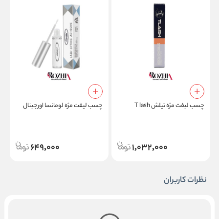
چسب لیفت مژه تیلش T lash
چسب لیفت مژه لومانسا اورجینال
ژ
649,000
1,032,000
نظرات کاربران