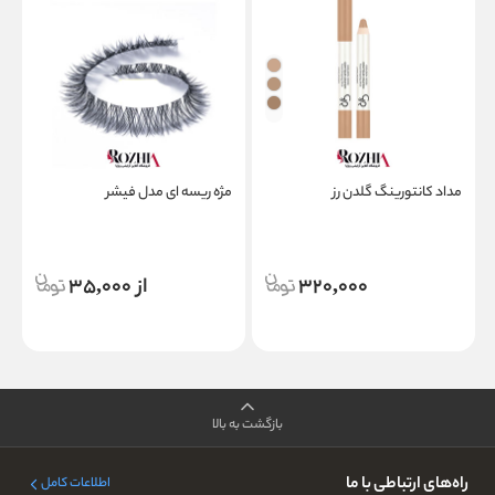
مداد کانتورینگ گلدن رز
مژه ریسه ای مدل فیشر
م
320,000
از 35,000
بازگشت به بالا
راه‌های ارتباطی با ما
اطلاعات کامل