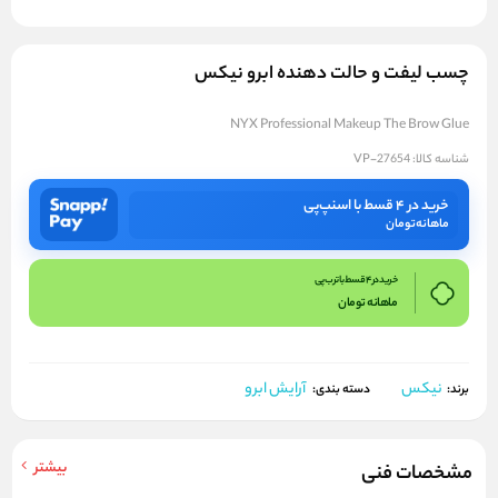
چسب لیفت و حالت دهنده ابرو نیکس
NYX Professional Makeup The Brow Glue
شناسه کالا:
VP-27654
خرید در ۴ قسط با اسنپ‌پی
ماهانه
تومان
خرید در 4 قسط با ترب پی
ماهانه
تومان
نیکس
آرایش ابرو
برند:
دسته بندی:
بیشتر
مشخصات فنی