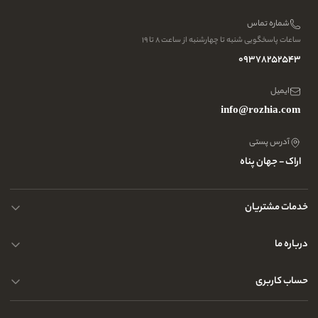
شماره تماس
ساعات پاسخگویی شنبه تا چهارشنبه از ساعت ۸ تا ۱۹
09378252543
ایمیل
info@rozhia.com
آدرس پستی
اراک - جهان پناه
خدمات مشتریان
حریم خصوصی کاربران
درباره ما
راهنمای قوانین و مقررات
سوالات متداول
حساب کاربری
تماس با ما
آدرس فروشگاه
سوالات متداول
سفارشات شما