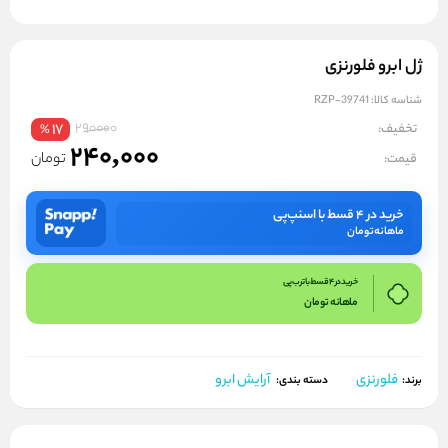
ژل ابرو فلورنزی
شناسه کالا:
RZP-39741
290000
تخفیف:
17
%
240,000
تومان
قیمت:
خرید در ۴ قسط با اسنپ‌پی
ماهانه
تومان
خرید در 4 قسط با ترب پی
ماهانه
تومان
فلورنزی
آرایش ابرو
برند:
دسته بندی: