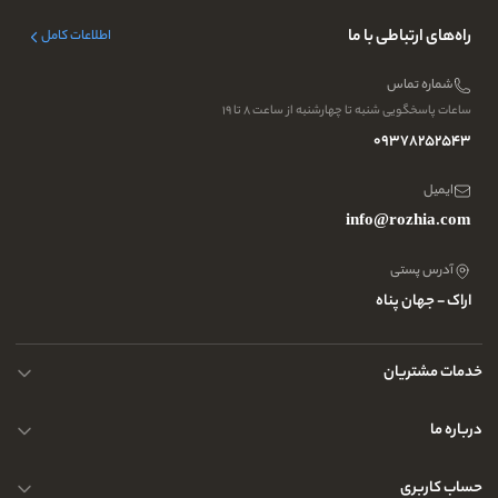
راه‌های ارتباطی با ما
اطلاعات کامل
شماره تماس
ساعات پاسخگویی شنبه تا چهارشنبه از ساعت ۸ تا ۱۹
09378252543
ایمیل
info@rozhia.com
آدرس پستی
اراک - جهان پناه
خدمات مشتریان
حریم خصوصی کاربران
درباره ما
راهنمای قوانین و مقررات
سوالات متداول
حساب کاربری
تماس با ما