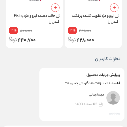
ژل ابرو و مژه تقویت کننده پرفکت
ژل حالت دهنده ابرو و مژه Fixing
ژ
گلدن رز
گلدن رز
12
12
%
%
500,000
489,000
440,700
428,000
نظرات کاربران
ویرایش جزئیات محصول
آیا سفیدک میزنه؟ ماندگاریش چطوریه؟
مهسا رضایی
02 اسفند 1403