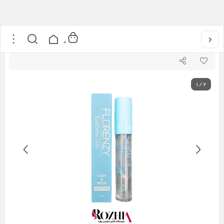
خانه
/
آرایشی
/
آرایش ابرو
/
ژل ابرو فلورنزی
0
1
/
2